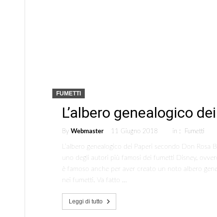
FUMETTI
L’albero genealogico de
By
Webmaster
11 Giugno 2018
in :
Fumetti
L’albero genealogico dei Paperi secondo Don Rosa Ben
uno degli autori più famosi dei fumetti Disney, ovve
è famoso anche per aver creato un noto albero genea
nei fumetti. Va fatto …
Leggi di tutto