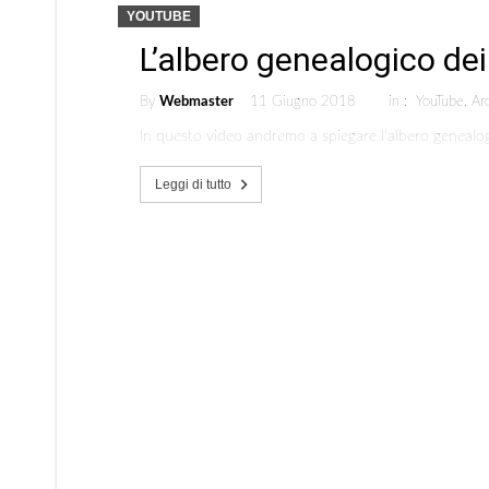
YOUTUBE
L’albero genealogico de
By
Webmaster
11 Giugno 2018
in :
YouTube
,
Ar
In questo video andremo a spiegare l’albero genealo
Leggi di tutto