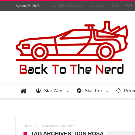
Consigli d’acquisto
Contattaci
Tech
404 
Agosto 06, 2026
Star Wars
Star Trek
Poke
Home
Tag Archives: Don Rosa
TAG ARCHIVES: DON ROSA