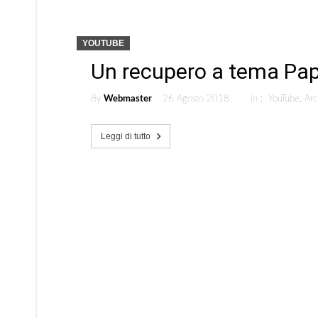
YOUTUBE
Un recupero a tema Pa
By
Webmaster
26 Agosto 2018
in :
YouTube
,
Arc
Leggi di tutto