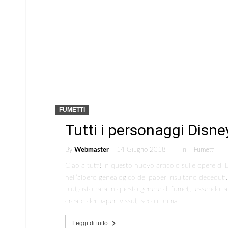
FUMETTI
Tutti i personaggi Disne
By
Webmaster
14 Giugno 2018
in :
Fumetti
Ciao a tutti! In questo nuovo articolo sulle opere di
nell’albero genealogico dei paperi risultano deceduti
piuttosto rara in questo genere di fumetti essendo la
creato dei paperi vissuti secoli prima …
Leggi di tutto