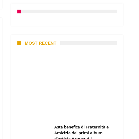
MOST RECENT
I 10 Classici Disney: tra record,
miti sfatati e segreti
d’animazione
Webmaster
19 Giugno 2026
Asta benefica di Fraternità e
Amicizia dei primi album
d’artista Artonauti!