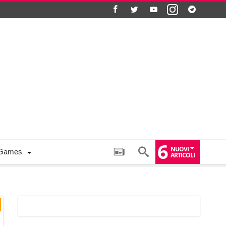
6
NUOVI
Games
ARTICOLI