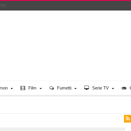
Page
mon
Film
Fumetti
Serie TV