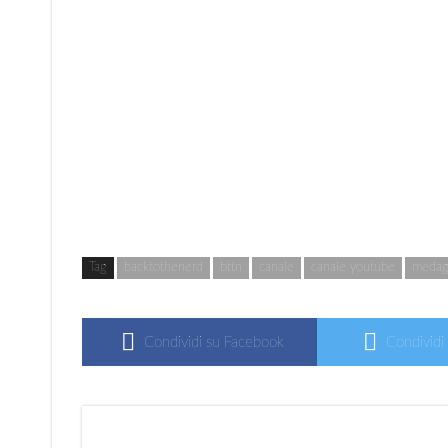
Tag
backtothenerd
bttn
canale
canale youtube
medag
Condividi su Facebook
Condividi