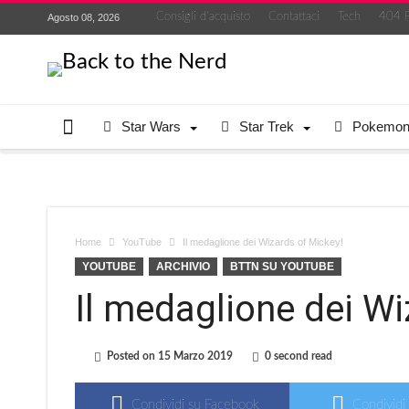
Consigli d’acquisto
Contattaci
Tech
404 
Agosto 08, 2026
Star Wars
Star Trek
Pokemo
Home
YouTube
Il medaglione dei Wizards of Mickey!
YOUTUBE
ARCHIVIO
BTTN SU YOUTUBE
Il medaglione dei Wi
Posted on
15 Marzo 2019
0 second read
Condividi su Facebook
Condividi