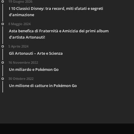
19 Giugno 2026
I 10 Classici Disney: tra record, miti sfatati e segreti
d’animazione
8 Maggio 2024
Asta benefica di Fraternità e Amicizia dei primi album
d’artista Artonauti!
5 Aprile 2024
Gli Artonauti – Arte e Scienza
16 Novembre 2022
Un miliardo e Pokémon Go
30 Ottobre 2022
Un milione di catture in Pokémon Go