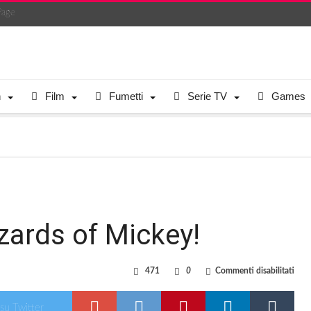
Page
n
Film
Fumetti
Serie TV
Games
zards of Mickey!
su
471
0
Commenti disabilitati
Il
meda
dei
 su Twitter