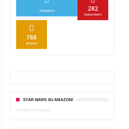
ards
282
Followers
ey!
Subscribers
788
Articoli
STAR WARS SU AMAZON!
Star Wars su Amazon