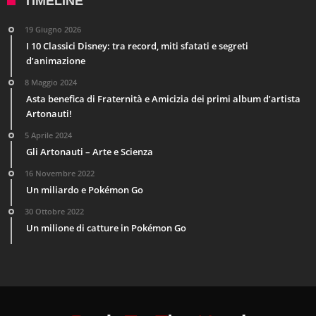
TIMELINE
19 Giugno 2026
I 10 Classici Disney: tra record, miti sfatati e segreti
d’animazione
8 Maggio 2024
Asta benefica di Fraternità e Amicizia dei primi album d’artista
Artonauti!
5 Aprile 2024
Gli Artonauti – Arte e Scienza
16 Novembre 2022
Un miliardo e Pokémon Go
30 Ottobre 2022
Un milione di catture in Pokémon Go