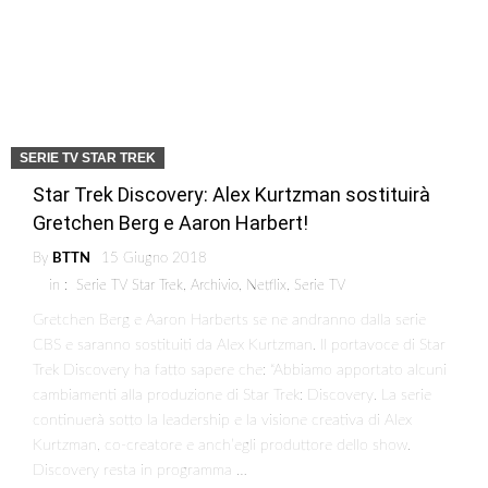
SERIE TV STAR TREK
Star Trek Discovery: Alex Kurtzman sostituirà
Gretchen Berg e Aaron Harbert!
By
BTTN
15 Giugno 2018
in :
Serie TV Star Trek
,
Archivio
,
Netflix
,
Serie TV
Gretchen Berg e Aaron Harberts se ne andranno dalla serie
CBS e saranno sostituiti da Alex Kurtzman. Il portavoce di Star
Trek Discovery ha fatto sapere che: “Abbiamo apportato alcuni
cambiamenti alla produzione di Star Trek: Discovery. La serie
continuerà sotto la leadership e la visione creativa di Alex
Kurtzman, co-creatore e anch’egli produttore dello show.
Discovery resta in programma …