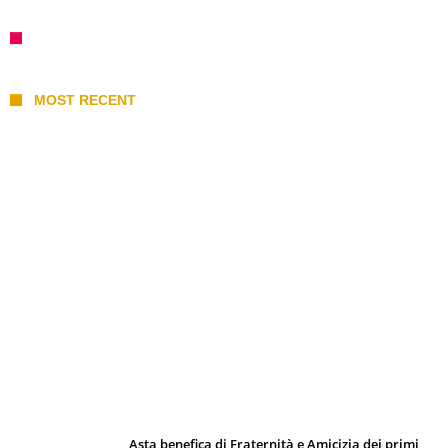
MOST RECENT
I 10 Classici Disney: tra record, miti sfatati
e segreti d’animazione
Asta benefica di Fraternità e Amicizia dei primi