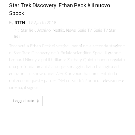
Star Trek Discovery: Ethan Peck è il nuovo
Spock
By
BTTN
19 Agosto 2018
in :
Star Trek
,
Archivio
,
Netflix
,
News
,
Serie TV
,
Serie TV Star
Trek
Toccherà a Ethan Peck di vestire i panni nella seconda stagione
di Star Trek: Discovery dell’ufficiale scientifico Spok. Il grande
Leonard Nimoy e poi il brillante Zachary Quinto hanno regalato
una profonda umanità a un personaggio diviso fra logica ed
emozioni. Lo showrunner Alex Kurtzman ha commentato la
notizia con queste parole: “Nel corso di 52 anni di televisione e
cinema, il signor …
Leggi di tutto