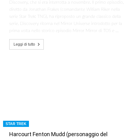
Discovery, che si era interrotta a novembre. Il primo episodio,
diretto da Jonathan Frakes (comandante William Riker nella
serie Star Trek: TNG), ha riproposto un grande classico della
serie. Discovery ritorna nel Mirror Universe introdotto per la
prima volta nello storico episodio Mirror Mirror di TOS e …
Leggi di tutto
STAR TREK
Harcourt Fenton Mudd (personaggio del