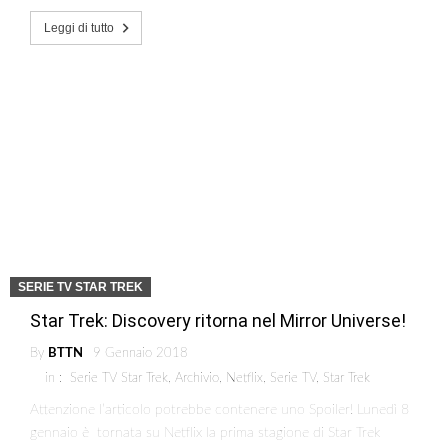
Leggi di tutto
SERIE TV STAR TREK
Star Trek: Discovery ritorna nel Mirror Universe!
By
BTTN
9 Gennaio 2018
in :
Serie TV Star Trek
,
Archivio
,
Netflix
,
Serie TV
,
Star Trek
Attenzione l’articolo potrebbe contenere uno Spoiler! Lunedì 8
gennaio è tornata su Netflix la prima stagione di Star Trek