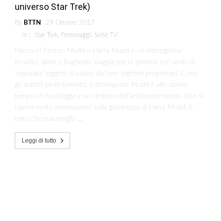
universo Star Trek)
By
BTTN
29 Ottobre 2017
in :
Star Trek
,
Personaggi
,
Serie TV
Harcourt Fenton Mudd o Harry Mudd e un imbroglione
incallito, ladro e bugiardo, viaggia per la galassia cercando dì
“separare” oggetti di valore dai loro legittimi proprietari. Come
gli antichi pirati terrestri, il dirompente Mudd è allo stesso
tempo un fuorilegge e un simbolo dell’anticonformismo. Non si
hanno molte informazioni sulla giovinezza di Harry Mudd. E
noto che sua moglie …
Leggi di tutto