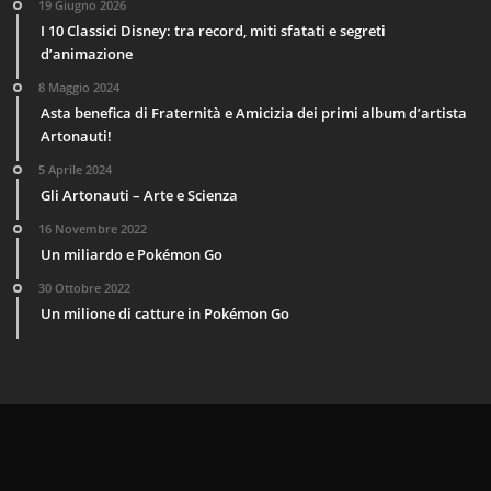
19 Giugno 2026
I 10 Classici Disney: tra record, miti sfatati e segreti
d’animazione
8 Maggio 2024
Asta benefica di Fraternità e Amicizia dei primi album d’artista
Artonauti!
5 Aprile 2024
Gli Artonauti – Arte e Scienza
16 Novembre 2022
Un miliardo e Pokémon Go
30 Ottobre 2022
Un milione di catture in Pokémon Go