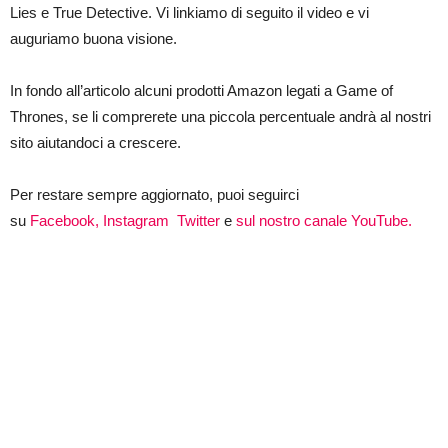
of
Lies e True Detective. Vi linkiamo di seguito il video e vi
Thrones,
Big
auguriamo buona visione.
Little
Lies
e
In fondo all’articolo alcuni prodotti Amazon legati a Game of
True
Thrones, se li comprerete una piccola percentuale andrà al nostri
Detective
sito aiutandoci a crescere.
Per restare sempre aggiornato, puoi seguirci
su
Facebook,
Instagram
Twitter
e
sul nostro canale YouTube.