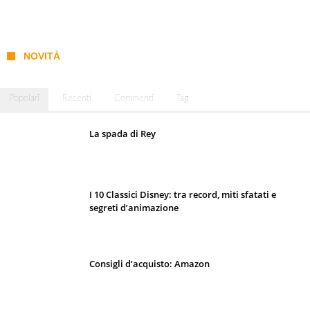
NOVITÀ
Popolari
Recenti
Commenti
Tag
La spada di Rey
I 10 Classici Disney: tra record, miti sfatati e
segreti d’animazione
Consigli d’acquisto: Amazon