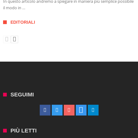
In questo articolo andremo a spiegare in maniera più semplice possibile
il modo in …
EDITORIALI
SEGUIMI
PIÙ LETTI