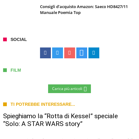
Consigli d’acquisto Amazon: Saeco HD8427/11
Manuale Poemia Top
SOCIAL
FILM
Carica più articoli
TI POTREBBE INTERESSARE...
Spieghiamo la “Rotta di Kessel” speciale
“Solo: A STAR WARS story”