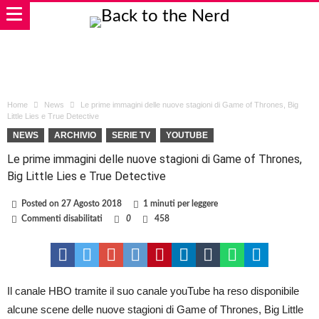
Home
News
Le prime immagini delle nuove stagioni di Game of Thrones, Big
Little Lies e True Detective
NEWS
ARCHIVIO
SERIE TV
YOUTUBE
Le prime immagini delle nuove stagioni di Game of Thrones,
Big Little Lies e True Detective
Posted on
27 Agosto 2018
1 minuti per leggere
su
Commenti disabilitati
0
458
Le
prime
immagini
delle
nuove
stagioni
Il canale HBO tramite il suo canale youTube ha reso disponibile
di
alcune scene delle nuove stagioni di Game of Thrones, Big Little
Game