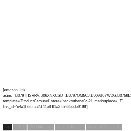
[amazon_link
asins=’B079THSRRV,B06XNXCSDT,B0797QM5CJ,B009B0YWDG,B0758L
template=’ProductCarousel’ store=’backtothene0c-21′ marketplace=’IT’
link_id=’e4a1f75b-aa2d-11e8-91a3-b763bede9199′]
Tag
2019
Big Little Lies
game of thrones
Game of Thrones 8