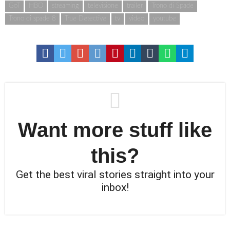
GoT
HBO
streaming
televisione
trailer
Trono di Spade
Trono di spade 8
True Detective
tv
video
youtube
Want more stuff like
this?
Get the best viral stories straight into your
inbox!