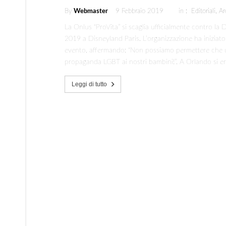
By
Webmaster
9 Febbraio 2019
in :
Editoriali
,
Ar
La Onlus “ProVita” si scaglia ufficialmente contro la 
2019 a Disneyland Paris. L’organizzazione ha iniziato
evento, affermando: “Non possiamo permettere che un
propaganda LGBT ai nostri bambini!”. A Orlando si e
Leggi di tutto