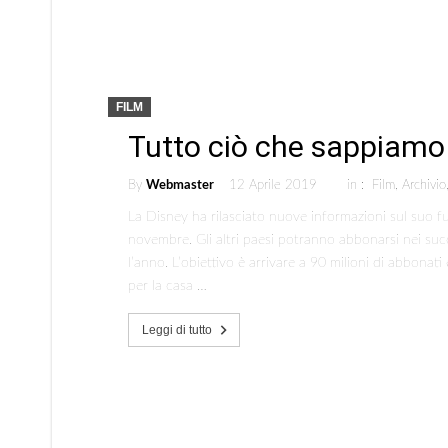
FILM
Tutto ciò che sappiamo
By
Webmaster
12 Aprile 2019
in :
Film
,
Archivio
La Disney ha rilasciato nuove informazioni sul suo fut
novembre. Gli altri paesi potranno abbonarsi nei succ
l’anno. L’obiettivo è arrivare a 90 milioni di abbonati
per la casa …
Leggi di tutto