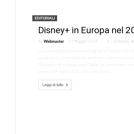
EDITORIALI
Disney+ in Europa nel 2
By
Webmaster
17 Maggio 2019
in :
Editoriali
,
Ar
La nuova piattaforma streaming della Disney come è n
quest’anno. Le tempistiche però non erano note per 
l’Europa e di conseguenza l’Italia. Un rumor però pr
ovvero il 9 marzo 2020. Nel caso fosse …
Leggi di tutto