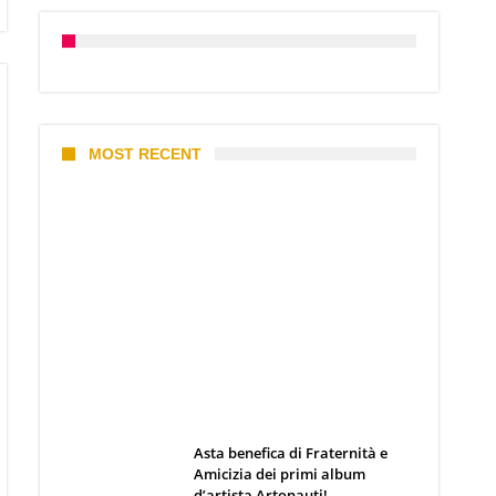
MOST RECENT
I 10 Classici Disney: tra record,
miti sfatati e segreti
d’animazione
Webmaster
19 Giugno 2026
Asta benefica di Fraternità e
Amicizia dei primi album
d’artista Artonauti!