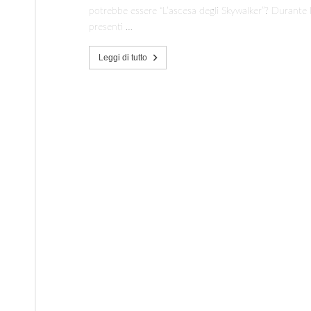
potrebbe essere “L’ascesa degli Skywalker”? Durante 
presenti …
Leggi di tutto