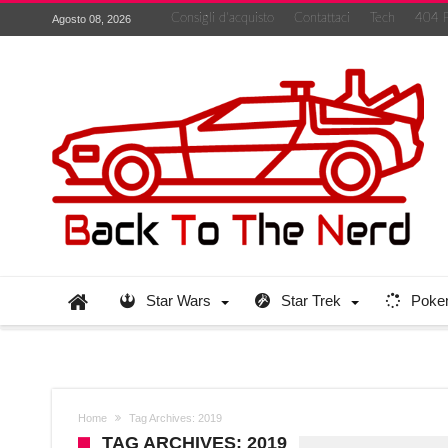
Consigli d’acquisto
Contattaci
Tech
404 
Agosto 08, 2026
Star Wars
Star Trek
Poke
Home
Tag Archives: 2019
TAG ARCHIVES: 2019