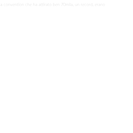
la convention che ha attirato ben 70mila, un record, erano
Rise
of
Skywalker