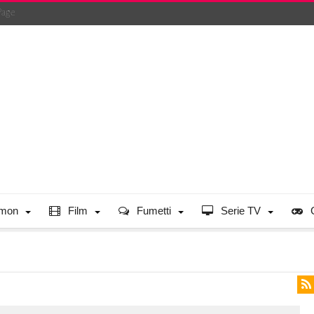
Page
mon
Film
Fumetti
Serie TV