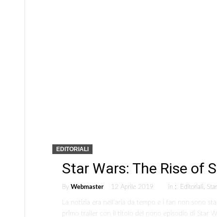
EDITORIALI
Star Wars: The Rise of 
By
Webmaster
12 Aprile 2019
in :
Editoriali
,
Sta
La notizia era nell’aria da tempo e i fan non sono stat
primo trailer con il titolo del nono episodio di Star 