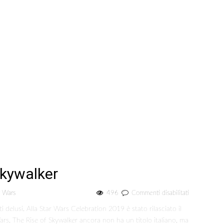
Skywalker
su
r Wars
496
Commenti disabilitati
Star
i delusi. Alla Star Wars Celebration 2019 è stato rilasciato il
Wars:
Wars. The Rise of Skywalker ancora non ha un titolo italiano, ma
The