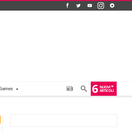
6
NUOVI
Games
ARTICOLI