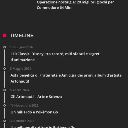
Operazione nostalgia: 20 migliori giochi per
Commodore 64 Mini
TIMELINE
19 Giugno 2026
I 10 Classici Disney: tra record, miti sfatati e segreti
d’animazione
8 Maggio 2024
Asta benefica di Fraternità e Amicizia dei primi album d’artista
Artonauti!
5 Aprile 2024
Gli Artonauti – Arte e Scienza
16 Novembre 2022
Un miliardo e Pokémon Go
30 Ottobre 2022
Un milione di catture in Pokémon Go