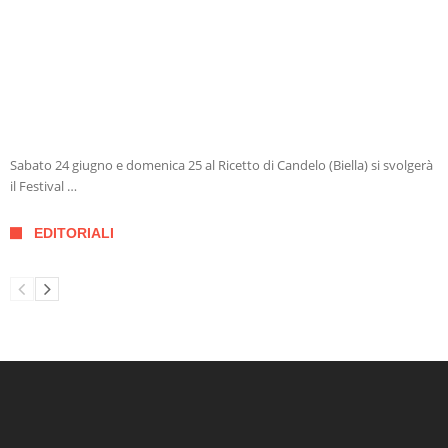
Sabato 24 giugno e domenica 25 al Ricetto di Candelo (Biella) si svolgerà
il Festival …
EDITORIALI