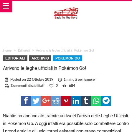
Home
Editoriali
Arrivano le leghe ufficiali in Pokémon Go!
EDITORIALI
ARCHIVIO
POKEMON GO
Arrivano le leghe ufficiali in Pokémon Go!
Posted on
22 Ottobre 2019
1 minuti per leggere
su
Commenti disabilitati
0
684
Arrivano
le
leghe
ufficiali
in
Pokémon
Niantic ha annunciato tramite un tweet l’arrivo delle Leghe Ufficiali
Go!
in Pokémon Go. A oggi infatti era possibile solo combattere contro
i propri amici e gli unici tornei esistenti non erano competizioni