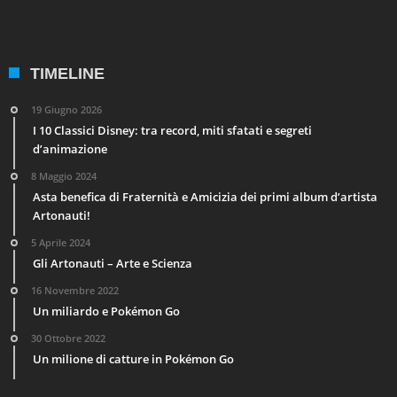
TIMELINE
19 Giugno 2026
I 10 Classici Disney: tra record, miti sfatati e segreti
d’animazione
8 Maggio 2024
Asta benefica di Fraternità e Amicizia dei primi album d’artista
Artonauti!
5 Aprile 2024
Gli Artonauti – Arte e Scienza
16 Novembre 2022
Un miliardo e Pokémon Go
30 Ottobre 2022
Un milione di catture in Pokémon Go