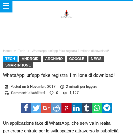
Home
Tech
WhatsApp: un’app fake registra 1 milione di download!
TECH
ANDROID
ARCHIVIO
GOOGLE
NEWS
SMARTPHONE
WhatsApp: un’app fake registra 1 milione di download!
Posted on
5 Novembre 2017
2 minuti per leggere
su
Commenti disabilitati
0
1,127
WhatsApp:
un’app
fake
registra
1
milione
Un applicazione fake di WhatsApp, che serviva in realtà
di
per creare entrate per lo sviluppatore attraverso la pubblicità,
download!