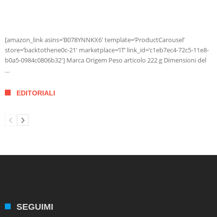
[amazon_link asins=’B078YNNKX6′ template=’ProductCarousel’
store=’backtothene0c-21′ marketplace=’IT’ link_id=’c1eb7ec4-72c5-11e8-
b0a5-0984c0806b32′] Marca Origem Peso articolo 222 g Dimensioni del
…
EDITORIALI
SEGUIMI