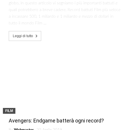
globo. In questo articolo vi segniamo i più importanti battuti e
quali potrebbero a breve cadere. Record battuti Film più veloce
a incassare 500, 1 miliardo e 1 miliardo e mezzo di dollari in
tutto il mondo Film …
Leggi di tutto
FILM
Avengers: Endgame batterà ogni record?