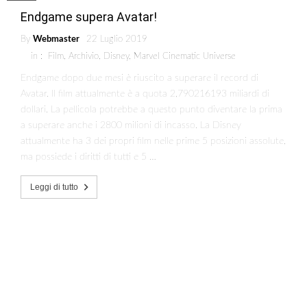
Endgame supera Avatar!
By
Webmaster
22 Luglio 2019
in :
Film
,
Archivio
,
Disney
,
Marvel Cinematic Universe
Endgame dopo due mesi è riuscito a superare il record di
Avatar. Il film attualmente è a quota 2,790216193 miliardi di
dollari. La pellicola potrebbe a questo punto diventare la prima
a superare anche i 2800 milioni di incasso. La Disney
attualmente ha 3 dei propri film nelle prime 5 posizioni assolute,
ma possiede i diritti di tutti e 5 …
Leggi di tutto