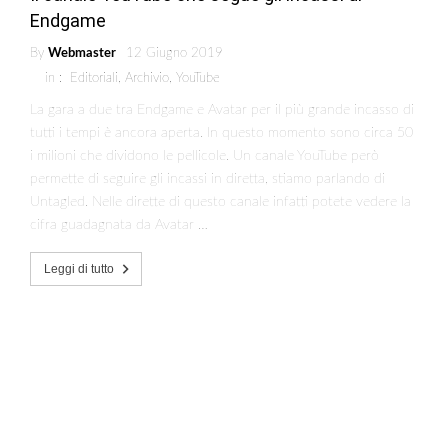
Endgame
By
Webmaster
12 Giugno 2019
in :
Editoriali
,
Archivio
,
YouTube
La gara a due tra Endgame e Avatar per il più grande incasso di
tutti i tempi è ancora aperta. In questo momento sono circa 50
i milioni che dividono le pellicole. Un canale YouTube però
permette di seguire gli incassi in diretta, stiamo parlando di
Untagled. Nelle dirette di questo canale infatti potete vedere la
cifra guadagnata da Avatar …
Leggi di tutto