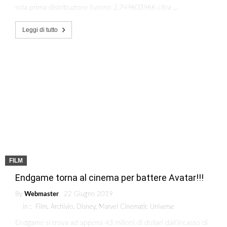
sola prima distribuzione furono 2,749603966 cifra …
Leggi di tutto
FILM
Endgame torna al cinema per battere Avatar!!!
By
Webmaster
22 Giugno 2019
in :
Film
,
Archivio
,
Disney
,
Marvel Cinematic Universe
Endgame si trova ad appena 43 milioni di dollari dall’incasso di