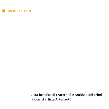
MOST RECENT
I 10 Classici Disney: tra record, miti sfatati
e segreti d’animazione
Asta benefica di Fraternità e Amicizia dei primi
album d’artista Artonauti!