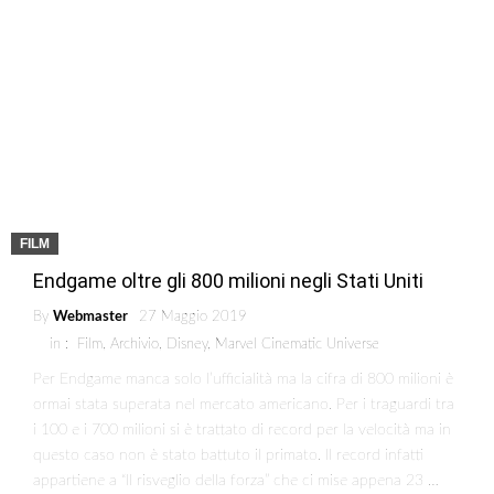
FILM
Endgame oltre gli 800 milioni negli Stati Uniti
By
Webmaster
27 Maggio 2019
in :
Film
,
Archivio
,
Disney
,
Marvel Cinematic Universe
Per Endgame manca solo l’ufficialità ma la cifra di 800 milioni è
ormai stata superata nel mercato americano. Per i traguardi tra
i 100 e i 700 milioni si è trattato di record per la velocità ma in
questo caso non è stato battuto il primato. Il record infatti
appartiene a “Il risveglio della forza” che ci mise appena 23 …