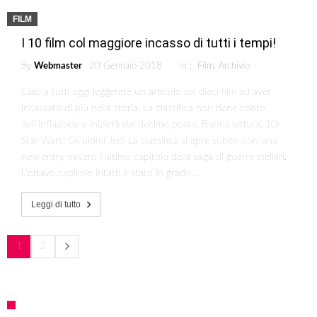
FILM
I 10 film col maggiore incasso di tutti i tempi!
By
Webmaster
20 Gennaio 2018
in :
Film
,
Archivio
Ciao a tutti oggi leggerete un articolo sui dieci film ad aver
incassato di più nella storia. La classifica non tiene conto
dell’inflazione e inizierà dal decimo posto. Buona lettura. 10)
Star Wars: Gli ultimi Jedi La classifica si apre subito con una
new entry ovvero l’ultimo capitolo della saga di guerre stellari.
L’ottavo capitolo infatti è stato in grado …
Leggi di tutto
1
2