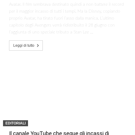
Avatar. Il film sembrava destinato quindi a non battere il record
per il maggior incasso di tutti i tempi. Ma la Disney, copiando
proprio Avatar, ha tirato fuori l’asso dalla manica. L’ultimo
capitolo degli Avengers verrà ridistribuito il 28 giugno con
l’aggiunta di uno speciale tributo a Stan Lee …
Leggi di tutto
EDITORIALI
Il canale YouTube che segue gli incassi di