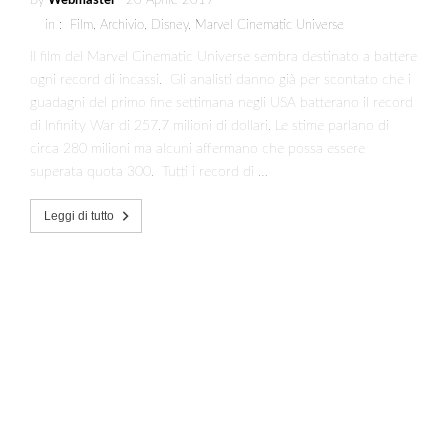
By
Webmaster
20 Aprile 2019
in :
Film
,
Archivio
,
Disney
,
Marvel Cinematic Universe
Il film del Marvel Cinematic Universe sembra destinato a battere
ogni record di incassi. Gli analisti danno già per scontato che i
guadagni del primo fine settimana negli USA batterano il record
di Infinity War di 257.7 milioni di dollari. Le stime parlano di
circa 280 milioni ma alcuni affermano che possa essere
superata quota 300. Tutti i record di …
Leggi di tutto