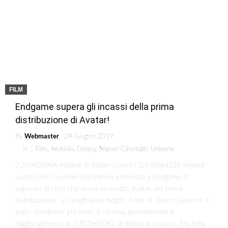
FILM
Endgame supera gli incassi della prima
distribuzione di Avatar!
By
Webmaster
24 Giugno 2019
in :
Film
,
Archivio
,
Disney
,
Marvel Cinematic Universe
2,749603966 miliardi di dollari contro i 2,749064328 miliardi
questi sono i numeri che hanno permesso a Endgame di
superare la cifra che aveva incassato Avatar alla prima
distribuzione. Vi spieghiamo meglio. Il film di James Cameron è
stato distribuito più volte al cinema, permettendo il
raggiungimento di 2,787965087 di dollari di incasso. Ma nella