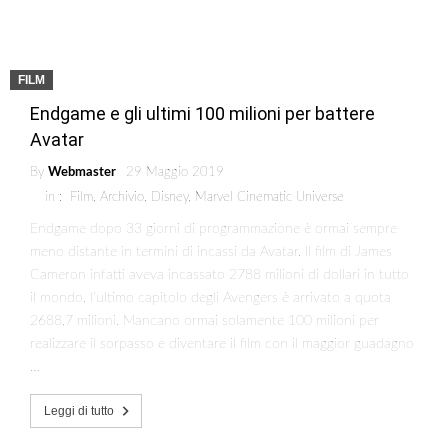
FILM
Endgame e gli ultimi 100 milioni per battere
Avatar
By
Webmaster
29 Maggio 2019
in :
Film
,
Archivio
,
Disney
,
Marvel Cinematic Universe
Endgame dopo 33 giorni di programmazione è ormai sempre
meno distante in termini di incassi da Avatar. Il film di James
Cameron infatti aveva incassato 2788 milioni di dollari in tutto
il mondo, l’ultimo capitolo degli Avengers è arrivato a quota
2688,7 milioni. Mancano ormai solamente 100 milioni per
realizzare il sorpasso e diventare il film con il maggior guadagno
…
Leggi di tutto