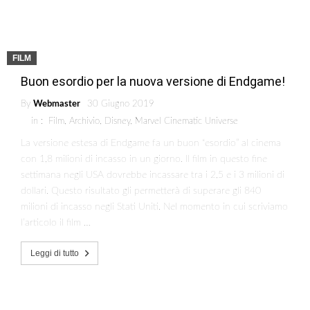
FILM
Buon esordio per la nuova versione di Endgame!
By
Webmaster
30 Giugno 2019
in :
Film
,
Archivio
,
Disney
,
Marvel Cinematic Universe
La versione estesa di Endgame fa un buon “esordio” al cinema
con 1,8 milioni di incasso in un giorno. Il film in questo fine
settimana negli USA dovrebbe incassare tra i 2,5 e i 3 milioni di
dollari. Questo risultato gli permetterà di superare gli 840
milioni di incasso negli Stati Uniti. Nel momento in cui scriviamo
l’articolo il film …
Leggi di tutto