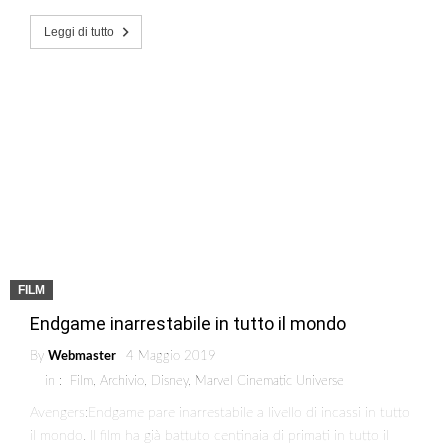
Leggi di tutto
FILM
Endgame inarrestabile in tutto il mondo
By
Webmaster
4 Maggio 2019
in :
Film
,
Archivio
,
Disney
,
Marvel Cinematic Universe
Avengers:Endgame pare inarrestabile a livello di incassi in tutto
il mondo. Il film ha già battuto centinaia di primati in tutto il