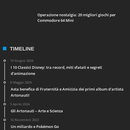
Operazione nostalgia: 20 migliori giochi per
Commodore 64 Mini
TIMELINE
19 Giugno 2026
I 10 Classici Disney: tra record, miti sfatati e segreti
d’animazione
8 Maggio 2024
Asta benefica di Fraternità e Amicizia dei primi album d’artista
Artonauti!
5 Aprile 2024
Gli Artonauti – Arte e Scienza
16 Novembre 2022
Un miliardo e Pokémon Go