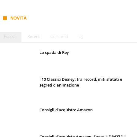
NOVITÀ
Popolari
Recenti
Commenti
Tag
La spada di Rey
I 10 Classici Disney: tra record, miti sfatati e
segreti d’animazione
Consigli d’acquisto: Amazon
Consigli d’acquisto Amazon: Saeco HD8427/11