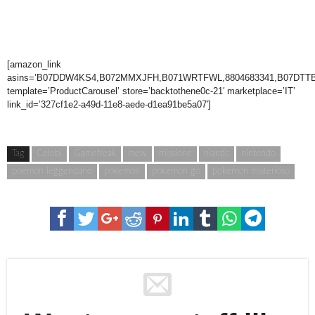
[amazon_link
asins=’B07DDW4KS4,B072MMXJFH,B071WRTFWL,8804683341,B07DTT
template=’ProductCarousel’ store=’backtothene0c-21′ marketplace=’IT’
link_id=’327cf1e2-a49d-11e8-aede-d1ea91be5a07′]
Tag
Celebi
Gamefreak
mew
missione
niantic
nintendo
poemon leggendario
pokemon
pokemon go
pokemon misterioso