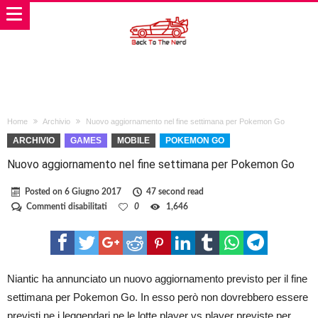
Home
Archivio
Nuovo aggiornamento nel fine settimana per Pokemon Go
ARCHIVIO
GAMES
MOBILE
POKEMON GO
Nuovo aggiornamento nel fine settimana per Pokemon Go
Posted on
6 Giugno 2017
47 second read
su
Commenti disabilitati
0
1,646
Nuovo
aggiornamento
nel
fine
settimana
per
Niantic ha annunciato un nuovo aggiornamento previsto per il fine
Pokemon
settimana per Pokemon Go. In esso però non dovrebbero essere
Go
previsti ne i leggendari ne le lotte player vs player previste per