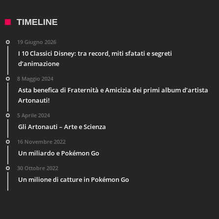
TIMELINE
19 Giugno 2026
I 10 Classici Disney: tra record, miti sfatati e segreti
d’animazione
8 Maggio 2024
Asta benefica di Fraternità e Amicizia dei primi album d’artista
Artonauti!
5 Aprile 2024
Gli Artonauti – Arte e Scienza
16 Novembre 2022
Un miliardo e Pokémon Go
30 Ottobre 2022
Un milione di catture in Pokémon Go