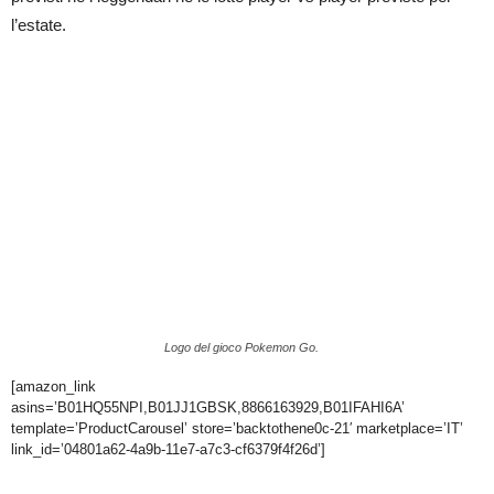
l’estate.
Logo del gioco Pokemon Go.
[amazon_link
asins=’B01HQ55NPI,B01JJ1GBSK,8866163929,B01IFAHI6A’
template=’ProductCarousel’ store=’backtothene0c-21′ marketplace=’IT’
link_id=’04801a62-4a9b-11e7-a7c3-cf6379f4f26d’]