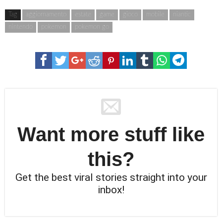
Tag
aggiornamento
estate
game
gioco
mobile
niantic
nintendo
pokemon
pokemon go
Want more stuff like
this?
Get the best viral stories straight into your
inbox!