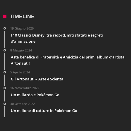
TIMELINE
19 Giugno 2026
I 10 Classici Disney: tra record, miti sfatati e segreti
d’animazione
8 Maggio 2024
Asta benefica di Fraternità e Amicizia dei primi album d’artista
Artonauti!
5 Aprile 2024
Gli Artonauti – Arte e Scienza
16 Novembre 2022
Un miliardo e Pokémon Go
30 Ottobre 2022
Un milione di catture in Pokémon Go