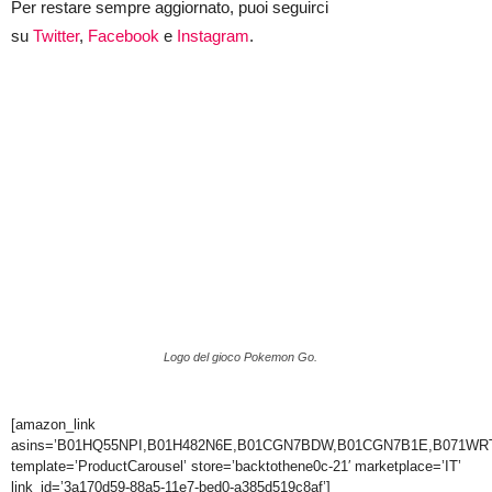
Per restare sempre aggiornato, puoi seguirci
su
Twitter
,
Facebook
e
Instagram
.
Logo del gioco Pokemon Go.
[amazon_link
asins=’B01HQ55NPI,B01H482N6E,B01CGN7BDW,B01CGN7B1E,B071W
template=’ProductCarousel’ store=’backtothene0c-21′ marketplace=’IT’
link_id=’3a170d59-88a5-11e7-bed0-a385d519c8af’]