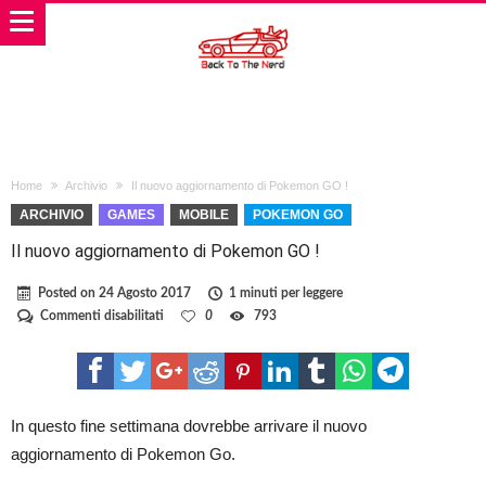
Home
Archivio
Il nuovo aggiornamento di Pokemon GO !
ARCHIVIO
GAMES
MOBILE
POKEMON GO
Il nuovo aggiornamento di Pokemon GO !
Posted on
24 Agosto 2017
1 minuti per leggere
su
Commenti disabilitati
0
793
Il
nuovo
aggiornamento
di
Pokemon
GO
In questo fine settimana dovrebbe arrivare il nuovo
!
aggiornamento di Pokemon Go.