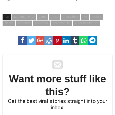
Tag
aggiornamento
game
gioco
incubatrice
live
mobile
niantic
nintendo
pokemon
pokemon go
super incubatrice
Want more stuff like
this?
Get the best viral stories straight into your
inbox!