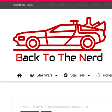
Consigli d’acquisto
Contattaci
Tech
404 
Agosto 06, 2026
Star Wars
Star Trek
Poke
Home
Archivio
Buon compleanno Michael J. Fox