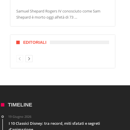
Samuel Shepard Rogers IV conosciuto come Sam
Shepard è morto oggi all’età di 73 …
EDITORIALI
TIMELINE
19 Giugno 2026
I 10 Classici Disney: tra record, miti sfatati e segreti
d’animazione