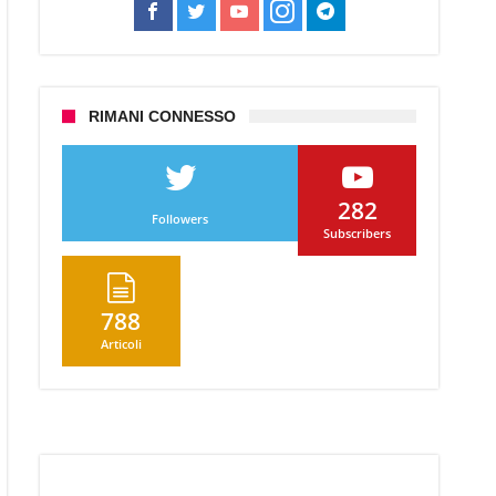
RIMANI CONNESSO
n
pleanno
ael
282
Followers
Subscribers
788
Articoli