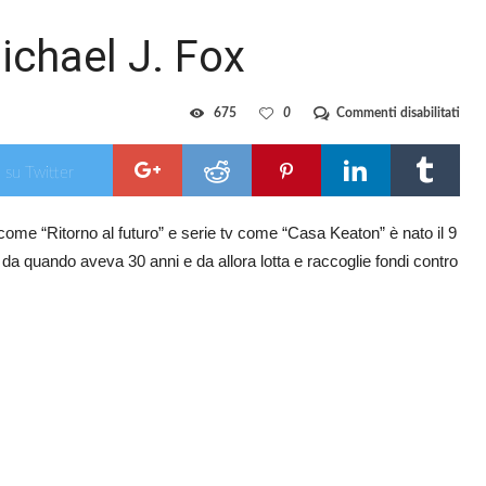
chael J. Fox
su
675
0
Commenti disabilitati
Buo
com
Mich
 su Twitter
J.
Fox
come “Ritorno al futuro” e serie tv come “Casa Keaton” è nato il 9
n da quando aveva 30 anni e da allora lotta e raccoglie fondi contro