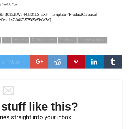
chael J. Fox
,B013JLW3H4,B01LSIEXHI’ template=’ProductCarousel’
-4d0c-11e7-9467-57505d5b0e7e’]
film
Malattia
Michael J. Fox
Parkinson
Ritorno al futuro
 su Twitter
tuff like this?
ries straight into your inbox!