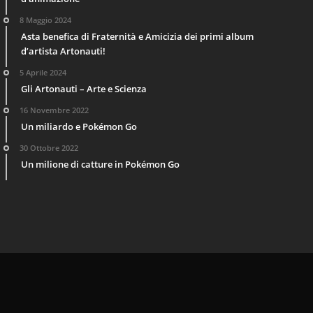
8 Maggio 2024
Asta benefica di Fraternità e Amicizia dei primi album
d’artista Artonauti!
5 Aprile 2024
Gli Artonauti – Arte e Scienza
16 Novembre 2022
Un miliardo e Pokémon Go
30 Ottobre 2022
Un milione di catture in Pokémon Go