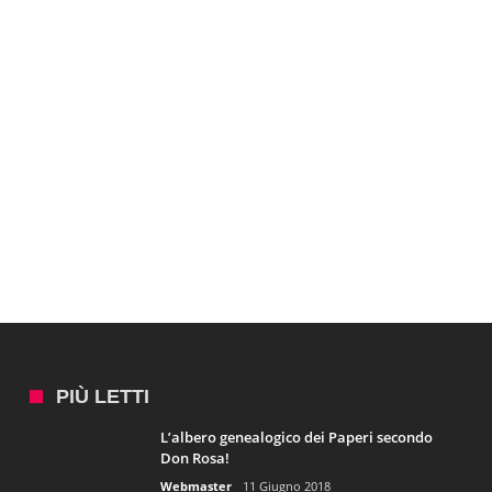
PIÙ LETTI
L’albero genealogico dei Paperi secondo
Don Rosa!
Webmaster
11 Giugno 2018