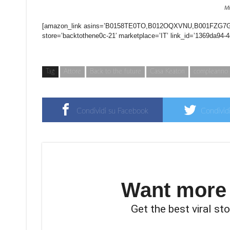
Mi
[amazon_link asins=’B0158TE0TO,B012OQXVNU,B001FZG7GU
store=’backtothene0c-21′ marketplace=’IT’ link_id=’1369da94
Tag
Attore
Back to the future
Casa Keaton
compleanno
Condividi su Facebook
Condividi
Want more s
Get the best viral sto