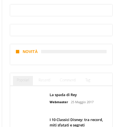
NOVITÀ
Popolari
Recenti
Commenti
Tag
La spada di Rey
Webmaster
25 Maggio 2017
I 10 Classici Disney: tra record,
miti sfatati e segreti