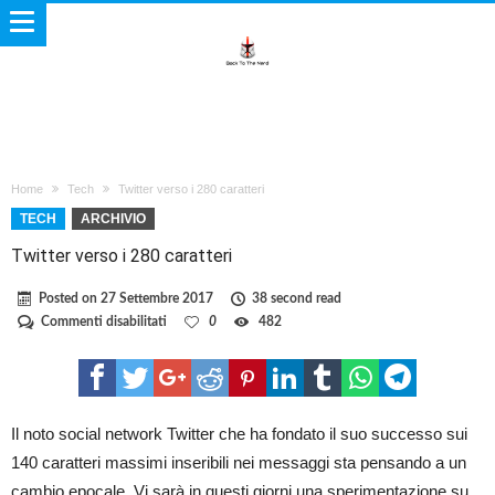
Home
Tech
Twitter verso i 280 caratteri
TECH
ARCHIVIO
Twitter verso i 280 caratteri
Posted on
27 Settembre 2017
38 second read
su
Commenti disabilitati
0
482
Twitter
verso
i
280
caratteri
Il noto social network Twitter che ha fondato il suo successo sui
140 caratteri massimi inseribili nei messaggi sta pensando a un
cambio epocale. Vi sarà in questi giorni una sperimentazione su