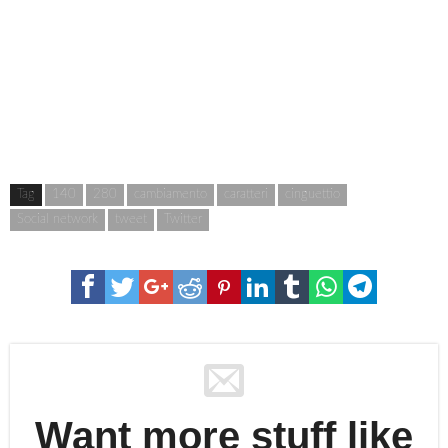
Tag
140
280
cambiamento
caratteri
cinguettio
Social network
tweet
Twitter
Want more stuff like