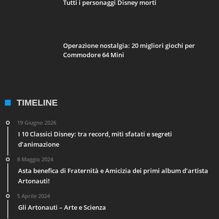
Tutti i personaggi Disney morti
Operazione nostalgia: 20 migliori giochi per
Commodore 64 Mini
TIMELINE
19 Giugno 2026
I 10 Classici Disney: tra record, miti sfatati e segreti
d’animazione
8 Maggio 2024
Asta benefica di Fraternità e Amicizia dei primi album d’artista
Artonauti!
5 Aprile 2024
Gli Artonauti – Arte e Scienza