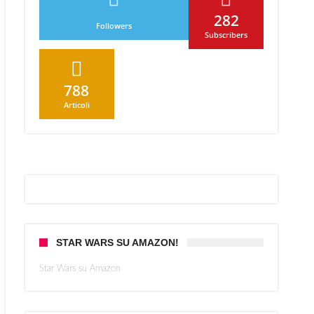
ltimo
282
oacquisti
Followers
Subscribers
ra!!!
iale
ra
788
Articoli
STAR WARS SU AMAZON!
Star Wars su Amazon