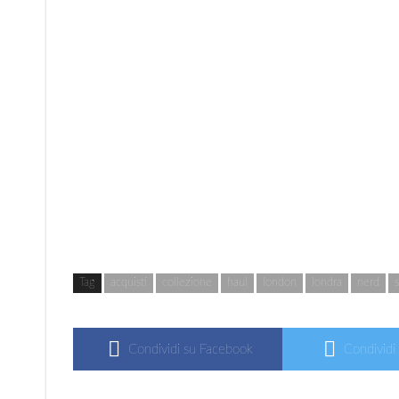
Tag
acquisti
collezione
haul
london
londra
nerd
Condividi su Facebook
Condividi