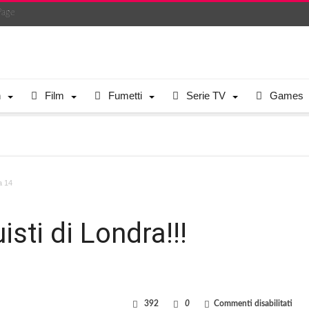
Page
n
Film
Fumetti
Serie TV
Games
a 14
sti di Londra!!!
su
392
0
Commenti disabilitati