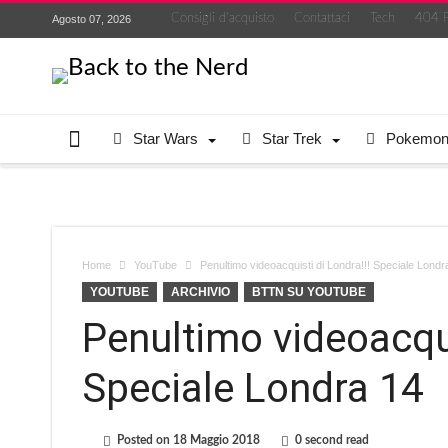
Consigli d’acquisto
Contattaci
Tech
404 
Agosto 07, 2026
Star Wars
Star Trek
Pokemo
Home
YouTube
Penultimo videoacquisti di Londra!!! Speciale Londr
YOUTUBE
ARCHIVIO
BTTN SU YOUTUBE
Penultimo videoacqui
Speciale Londra 14
Posted on
18 Maggio 2018
0 second read