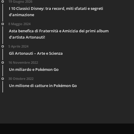
19 Giugno 2026
I 10 Classici Disney: tra record, miti sfatati e segreti
d’animazione
8 Maggio 2024
Asta benefica di Fraternità e Amicizia dei primi album
d’artista Artonauti!
5 Aprile 2024
Gli Artonauti – Arte e Scienza
16 Novembre 2022
Un miliardo e Pokémon Go
30 Ottobre 2022
Un milione di catture in Pokémon Go