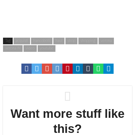
Tag
acquisti
francobolli
haul
shop
shopping
verona
verona fil
video
youtube
Want more stuff like
this?