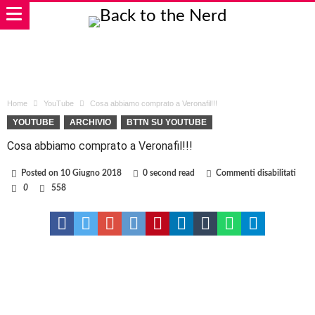
Home
YouTube
Cosa abbiamo comprato a Veronafil!!!
YOUTUBE
ARCHIVIO
BTTN SU YOUTUBE
Cosa abbiamo comprato a Veronafil!!!
su
Posted on
10 Giugno 2018
0 second read
Commenti disabilitati
Cosa
0
558
abbi
comp
a
Verona