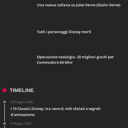
Una nuova collana su Jules Verne (Giulio Verne)
Tutti i personaggi Disney morti
Operazione nostalgia: 20 migliori giochi per
Commodore 64 Mini
TIMELINE
19 Giugno 2026
I 10 Classici Disney: tra record, miti sfatati e segreti
d’animazione
8 Maggio 2024