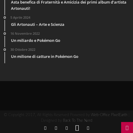
Asta benefica di Fraternità e Amicizia dei primi album d’artista
Artonauti!
5 Aprile 2024
Gli Artonauti – Arte e Scienza
16 Novembre 2022
Un miliardo e Pokémon Go
30 Ottobre 2022
Un milione di catture in Pokémon Go
© Copyright 2017, All Rights Reserved Powered by
Web-Office PixelEarth
|
Designed by
Back To The Nerd