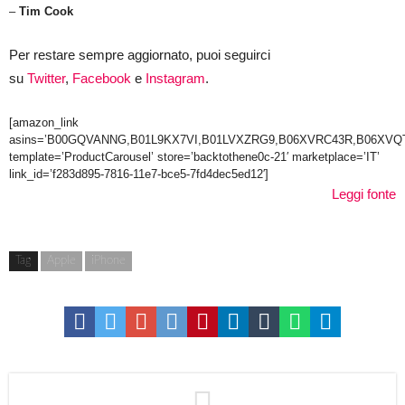
–
Tim Cook
Per restare sempre aggiornato, puoi seguirci
su
Twitter
,
Facebook
e
Instagram
.
[amazon_link
asins=’B00GQVANNG,B01L9KX7VI,B01LVXZRG9,B06XVRC43R,B06XVQT
template=’ProductCarousel’ store=’backtothene0c-21′ marketplace=’IT’
link_id=’f283d895-7816-11e7-bce5-7fd4dec5ed12′]
Leggi fonte
Tag
Apple
iPhone