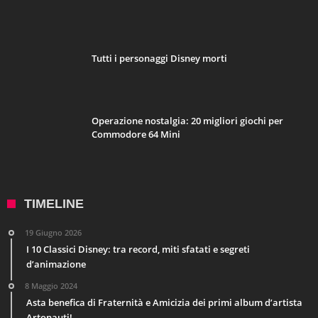
Tutti i personaggi Disney morti
Operazione nostalgia: 20 migliori giochi per
Commodore 64 Mini
TIMELINE
19 Giugno 2026
I 10 Classici Disney: tra record, miti sfatati e segreti
d’animazione
8 Maggio 2024
Asta benefica di Fraternità e Amicizia dei primi album d’artista
Artonauti!