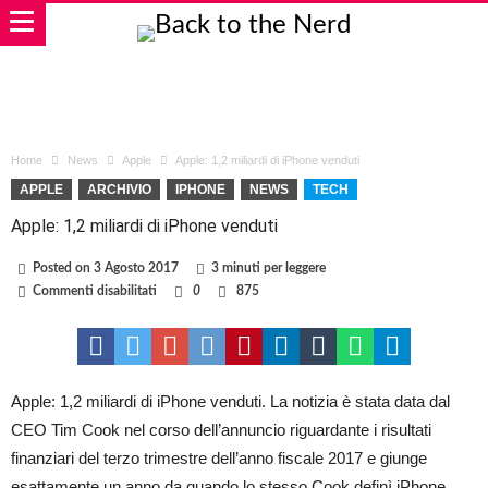
Home
News
Apple
Apple: 1,2 miliardi di iPhone venduti
APPLE
ARCHIVIO
IPHONE
NEWS
TECH
Apple: 1,2 miliardi di iPhone venduti
Posted on
3 Agosto 2017
3 minuti per leggere
su
Commenti disabilitati
0
875
Apple:
1,2
miliardi
di
iPhone
venduti
Apple: 1,2 miliardi di iPhone venduti. La notizia è stata data dal
CEO Tim Cook nel corso dell’annuncio riguardante i risultati
finanziari del terzo trimestre dell’anno fiscale 2017 e giunge
esattamente un anno da quando lo stesso Cook definì iPhone