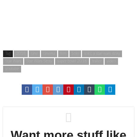
Tag
2018
cine
cinema
film
Solo
solo: a star wars story
Star Wars
Star Wars Story
super bowl 2018
trailer
video
youtube
Want more stuff like