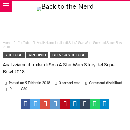
Home
YouTube
Analizziamo il trailer di Solo:A Star Wars Story del Super Bowl
2018
YOUTUBE
ARCHIVIO
BTTN SU YOUTUBE
Analizziamo il trailer di Solo:A Star Wars Story del Super
Bowl 2018
su
Posted on
5 Febbraio 2018
0 second read
Commenti disabilitati
Anal
0
680
il
traile
di
Solo
Star
Wars
Story
del
Supe