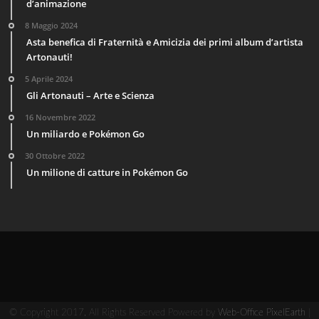
d’animazione
8 Maggio 2024
Asta benefica di Fraternità e Amicizia dei primi album d’artista
Artonauti!
5 Aprile 2024
Gli Artonauti – Arte e Scienza
16 Novembre 2022
Un miliardo e Pokémon Go
30 Ottobre 2022
Un milione di catture in Pokémon Go
© Copyright 2017, All Rights Reserved Powered by
Web-Office PixelEarth
|