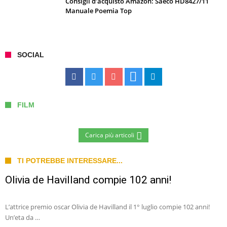
Consigli d’acquisto Amazon: Saeco HD8427/11
Manuale Poemia Top
SOCIAL
FILM
Carica più articoli
TI POTREBBE INTERESSARE...
Olivia de Havilland compie 102 anni!
L’attrice premio oscar Olivia de Havilland il 1° luglio compie 102 anni!
Un’eta da …