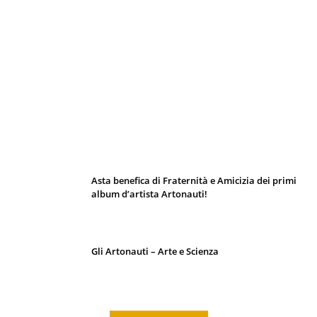
I 10 Classici Disney: tra record, miti sfatati
e segreti d’animazione
Asta benefica di Fraternità e Amicizia dei primi
album d’artista Artonauti!
Gli Artonauti – Arte e Scienza