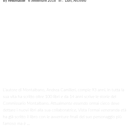
By
Webmaster
6 Settembre 2018
in :
Libri
,
Archivio
L’autore di Montalbano, Andrea Camilleri, compie 93 anni. In tutta la
sua vita ha scritto oltre 100 libri e da 14 anni scrive le storie del
Commissario Montalbano. Attualmente essendo ormai cieco deve
dettare i nuovi libri alla sua collaboratrice. Vista l’ormai veneranda età
ha già scritto il libro con le avventure finali del suo personaggio più
famoso ma è …