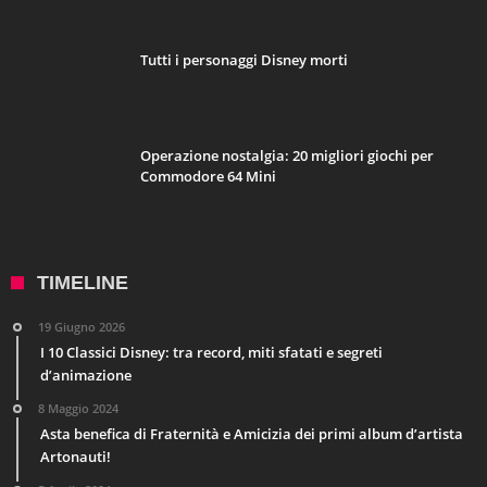
Tutti i personaggi Disney morti
Operazione nostalgia: 20 migliori giochi per
Commodore 64 Mini
TIMELINE
19 Giugno 2026
I 10 Classici Disney: tra record, miti sfatati e segreti
d’animazione
8 Maggio 2024
Asta benefica di Fraternità e Amicizia dei primi album d’artista
Artonauti!