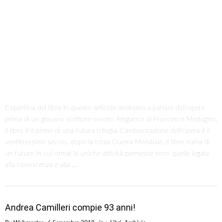
Copertina del libro In questo articolo andremo a parlare dell’opera
prima di un giovane scrittore ovvero Amganco di Francesco Modugno.
Il libro è il primo di una futura trilogia. L’ambientazione dell’opera è il
ventitreesimo secolo, dopo la terza Guerra Mondiale. Il libro narra di
un futuro in cui ormai le uniche attività permesse sono quelle legate
alla conoscenza e alla …
Andrea Camilleri compie 93 anni!