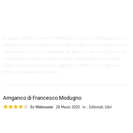
In questo articolo troverete l’intervista a Francesco Modugno autore
emergente che ha esordito con Amganco, libro che ha come tema la
fantascienza. Per più informazioni del libro cliccate qua. Quando hai
scritto il libro Amganco? Il libro è stato scritto durante i numerosi
viaggi che ho svolto tra la fine degli anni 2000 e l’inizio degli anni
2010, principalmente durante …
Amganco di Francesco Modugno
By
Webmaster
28 Marzo 2020
in :
Editoriali
,
Libri