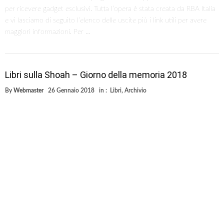
per ricevere gadget esclusivi. Tutta l’opera è stata creata da RBA Italia
e vi lasciamo di seguito l’elenco delle uscite più i link utili per avere
maggiori informazioni. Per …
Libri sulla Shoah – Giorno della memoria 2018
By
Webmaster
26 Gennaio 2018
in :
Libri
,
Archivio