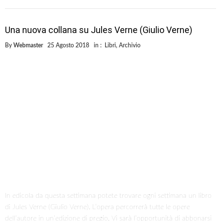
Una nuova collana su Jules Verne (Giulio Verne)
By
Webmaster
25 Agosto 2018
in :
Libri
,
Archivio
In edicola da questa settimana potete trovare ogni settimana un libro
di Jules Verne (Giulio Verne). L’opera percorrerà tutte le opere
dell’autore in un’edizione di pregio. Vi sarà l’opportunità di abbonarsi