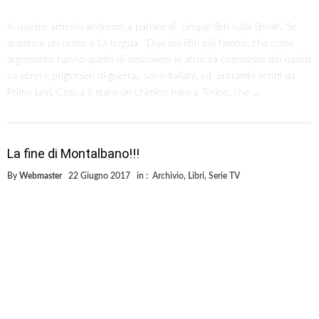
In questo articolo andremo a parlare di cinque libri sulla Shoah. Se
questo e un uomo e La tregua Due dei libri più famosi, che come
argomento hanno quello di descrivere le atrocità commesse dai nazisti
su ebrei e prigionieri di guerra, sono italiani, ed entrambi scritti da
Primo Levi. Costui è stato un chimico nato a Torino, che …
La fine di Montalbano!!!
By
Webmaster
22 Giugno 2017
in :
Archivio
,
Libri
,
Serie TV