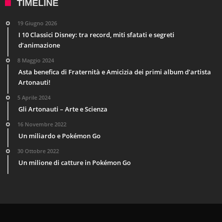
TIMELINE
19 Giugno 2026
I 10 Classici Disney: tra record, miti sfatati e segreti
d’animazione
8 Maggio 2024
Asta benefica di Fraternità e Amicizia dei primi album d’artista
Artonauti!
5 Aprile 2024
Gli Artonauti – Arte e Scienza
16 Novembre 2022
Un miliardo e Pokémon Go
30 Ottobre 2022
Un milione di catture in Pokémon Go