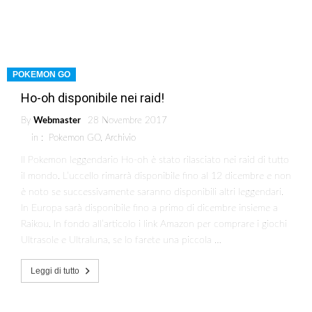
POKEMON GO
Ho-oh disponibile nei raid!
By
Webmaster
28 Novembre 2017
in :
Pokemon GO
,
Archivio
Il Pokemon leggendario Ho-oh è stato rilasciato nei raid di tutto
il mondo. L’uccello rimarrà disponibile fino al 12 dicembre e non
è noto se successivamente saranno disponibili altri leggendari.
In Europa sarà disponibile fino a primo di dicembre insieme a
Raikou. In fondo all’articolo i link Amazon per comprare i giochi
Ultrasole e Ultraluna, se lo farete una piccola …
Leggi di tutto