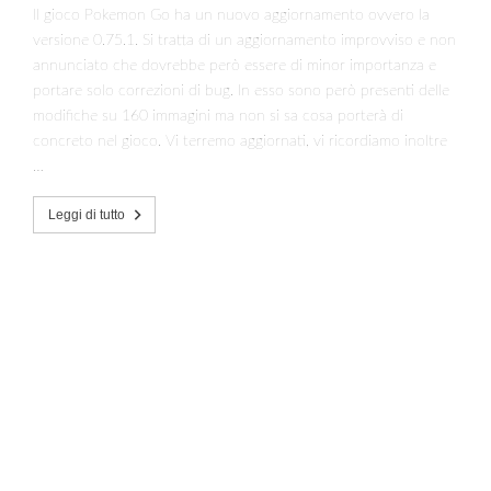
Il gioco Pokemon Go ha un nuovo aggiornamento ovvero la
versione 0.75.1. Si tratta di un aggiornamento improvviso e non
annunciato che dovrebbe però essere di minor importanza e
portare solo correzioni di bug. In esso sono però presenti delle
modifiche su 160 immagini ma non si sa cosa porterà di
concreto nel gioco. Vi terremo aggiornati, vi ricordiamo inoltre
…
Leggi di tutto