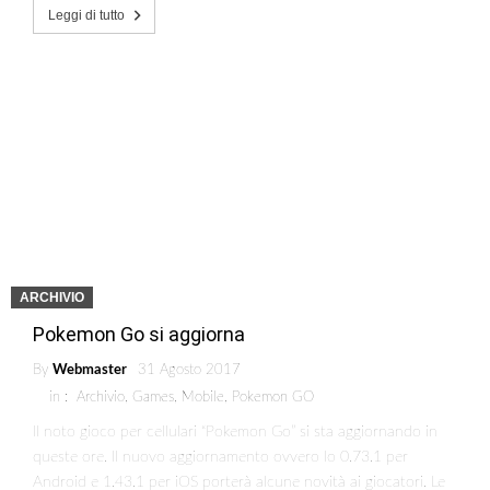
Leggi di tutto
ARCHIVIO
Pokemon Go si aggiorna
By
Webmaster
31 Agosto 2017
in :
Archivio
,
Games
,
Mobile
,
Pokemon GO
Il noto gioco per cellulari “Pokemon Go” si sta aggiornando in
queste ore. Il nuovo aggiornamento ovvero lo 0.73.1 per
Android e 1.43.1 per iOS porterà alcune novità ai giocatori. Le