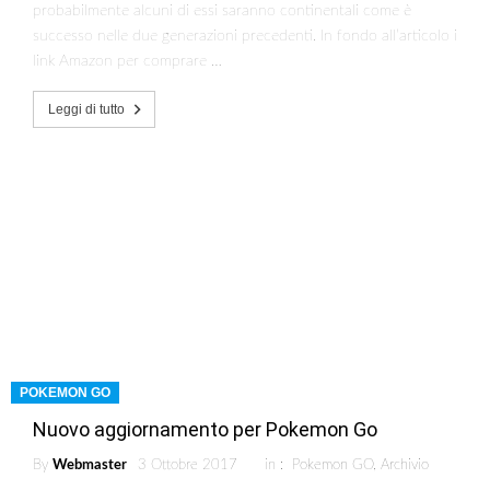
probabilmente alcuni di essi saranno continentali come è
successo nelle due generazioni precedenti. In fondo all’articolo i
link Amazon per comprare …
Leggi di tutto
POKEMON GO
Nuovo aggiornamento per Pokemon Go
By
Webmaster
3 Ottobre 2017
in :
Pokemon GO
,
Archivio