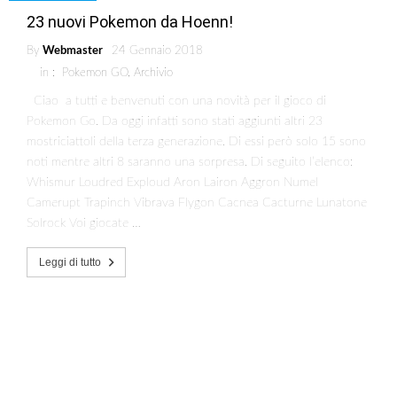
23 nuovi Pokemon da Hoenn!
By
Webmaster
24 Gennaio 2018
in :
Pokemon GO
,
Archivio
Ciao a tutti e benvenuti con una novità per il gioco di
Pokemon Go. Da oggi infatti sono stati aggiunti altri 23
mostriciattoli della terza generazione. Di essi però solo 15 sono
noti mentre altri 8 saranno una sorpresa. Di seguito l’elenco:
Whismur Loudred Exploud Aron Lairon Aggron Numel
Camerupt Trapinch Vibrava Flygon Cacnea Cacturne Lunatone
Solrock Voi giocate …
Leggi di tutto