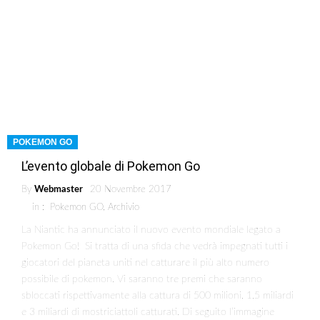
POKEMON GO
L’evento globale di Pokemon Go
By
Webmaster
20 Novembre 2017
in :
Pokemon GO
,
Archivio
La Niantic ha annunciato il nuovo evento mondiale legato a
Pokemon Go! Si tratta di una sfida che vedrà impegnati tutti i
giocatori del pianeta uniti nel catturare il più alto numero
possibile di pokemon. Vi saranno tre premi che saranno
sbloccati rispettivamente alla cattura di 500 milioni, 1,5 miliardi
e 3 miliardi di mostriciattoli catturati. Di seguito l’immagine