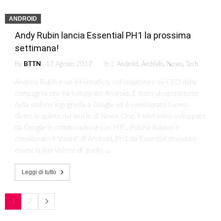
ANDROID
Andy Rubin lancia Essential PH1 la prossima
settimana!
By
BTTN
17 Agosto 2017
in :
Android
,
Archivio
,
News
,
Tech
Andrew Rubin è un informatico, cofondatore e ex-CEO della
compagnia che ha sviluppato Android. È stato vicepresidente
della sezione ingegneria a Google ed è considerato l’uomo
dietro le quinte del lancio di Nexus One, il telefonino sviluppato
da Google in collaborazione con HTC. Poiché Rubino è
considerato il “padre” di Android, PH1 da Essential dovrebbe
essere la sua visione di quello …
Leggi di tutto
1
2