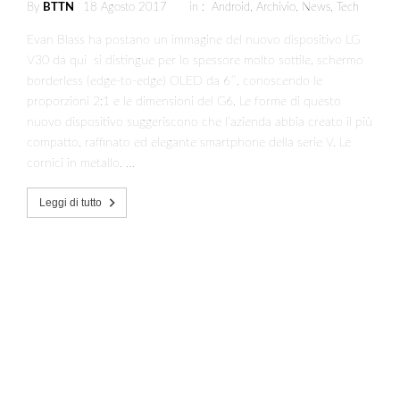
By
BTTN
18 Agosto 2017
in :
Android
,
Archivio
,
News
,
Tech
Evan Blass ha postano un immagine del nuovo dispositivo LG
V30 da qui si distingue per lo spessore molto sottile, schermo
borderless (edge-to-edge) OLED da 6″, conoscendo le
proporzioni 2:1 e le dimensioni del G6. Le forme di questo
nuovo dispositivo suggeriscono che l’azienda abbia creato il più
compatto, raffinato ed elegante smartphone della serie V. Le
cornici in metallo, …
Leggi di tutto