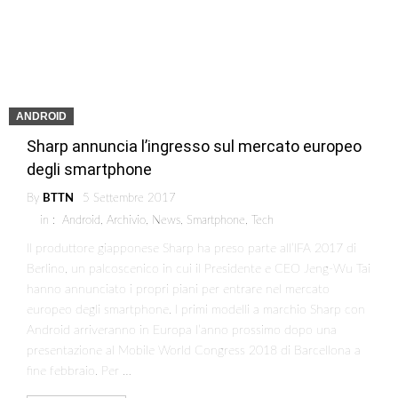
ANDROID
Sharp annuncia l’ingresso sul mercato europeo
degli smartphone
By
BTTN
5 Settembre 2017
in :
Android
,
Archivio
,
News
,
Smartphone
,
Tech
Il produttore giapponese Sharp ha preso parte all’IFA 2017 di
Berlino, un palcoscenico in cui il Presidente e CEO Jeng-Wu Tai
hanno annunciato i propri piani per entrare nel mercato
europeo degli smartphone. I primi modelli a marchio Sharp con
Android arriveranno in Europa l’anno prossimo dopo una
presentazione al Mobile World Congress 2018 di Barcellona a
fine febbraio. Per …