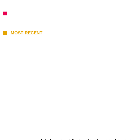
MOST RECENT
I 10 Classici Disney: tra record, miti sfatati
e segreti d’animazione