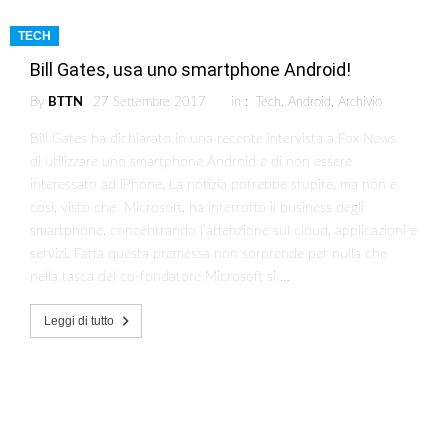
TECH
Bill Gates, usa uno smartphone Android!
By
BTTN
27 Settembre 2017
in :
Tech
,
Android
,
Archivio
Bill Gates ha dichiarato in una recente intervista a Fox News
di utilizzare uno smartphone Android e di non essere
interessato ad iPhone. La notizia potrebbe stupire, ma non e
così, visto che Microsoft, ha interrotto il business degli
smartphone, concentrando l’attenzione sul cloud, applicazioni e
servizi. Fatta questa premessa non sorprende per nulla che
nella tasca del co-fondatore Microsoft si …
Leggi di tutto