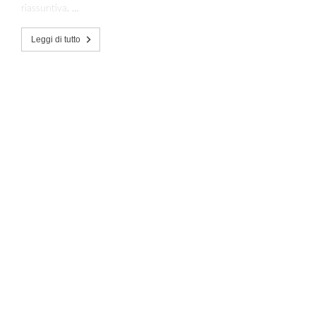
riassuntiva. …
Leggi di tutto