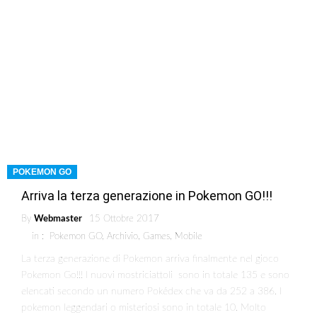
POKEMON GO
Arriva la terza generazione in Pokemon GO!!!
By
Webmaster
15 Ottobre 2017
in :
Pokemon GO
,
Archivio
,
Games
,
Mobile
La terza generazione di Pokemon arriva finalmente nel gioco
Pokemon Go!!! I nuovi mostriciattoli sono in totale 135 e sono
elencati secondo un numero Pokédex che va da 252 a 386. I
pokemon leggendari o misteriosi sono in totale 10. Molto