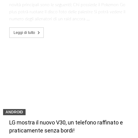
novità principali sono le seguenti: Chi possiede il Pokemon Go
plus potrà ruotare il disco foto delle palestre Si potrà vedere il
numero degli allenatori di un raid ancora …
Leggi di tutto
ANDROID
LG mostra il nuovo V30, un telefono raffinato e
praticamente senza bordi!