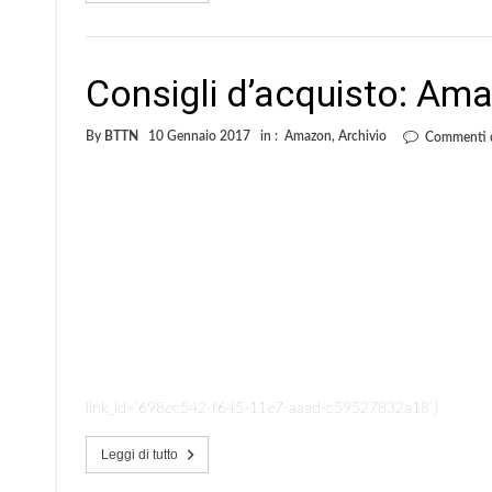
Consigli d’acquisto: Am
By
BTTN
10 Gennaio 2017
in :
Amazon
,
Archivio
Commenti di
link_id=’698ec542-f645-11e7-aaad-c59527832a18′]
Leggi di tutto