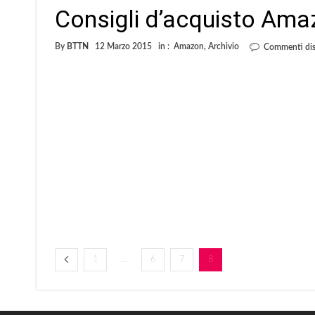
Consigli d’acquisto Ama
By
BTTN
12 Marzo 2015
in :
Amazon
,
Archivio
Commenti disa
...
1
6
7
8