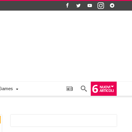
6
NUOVI
Games
ARTICOLI