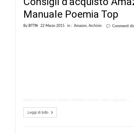
Consigli d’acquisto Am
Manuale Poemia Top
By
BTTN
22 Marzo 2015
in :
Amazon
,
Archivio
Commenti disa
Base: La base può essere utilizzata anche come supporto …
Leggi di tutto