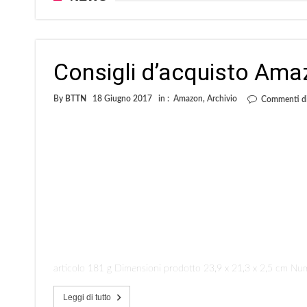
Consigli d’acquisto Ama
By
BTTN
18 Giugno 2017
in :
Amazon
,
Archivio
Commenti dis
articolo 181 g Dimensioni prodotto 23,9 x 21,3 x 2,5 cm Nu
Leggi di tutto