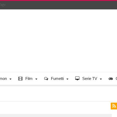
Page
mon
Film
Fumetti
Serie TV