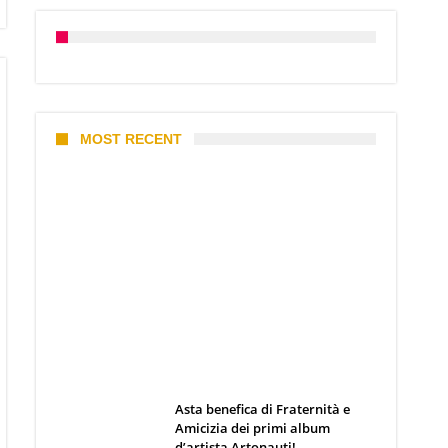
MOST RECENT
I 10 Classici Disney: tra record,
miti sfatati e segreti
d’animazione
Webmaster
19 Giugno 2026
Asta benefica di Fraternità e
Amicizia dei primi album
d’artista Artonauti!