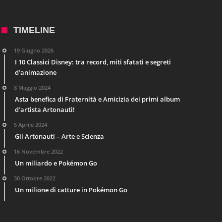
TIMELINE
19 Giugno 2026
I 10 Classici Disney: tra record, miti sfatati e segreti
d’animazione
8 Maggio 2024
Asta benefica di Fraternità e Amicizia dei primi album
d’artista Artonauti!
5 Aprile 2024
Gli Artonauti – Arte e Scienza
16 Novembre 2022
Un miliardo e Pokémon Go
30 Ottobre 2022
Un milione di catture in Pokémon Go