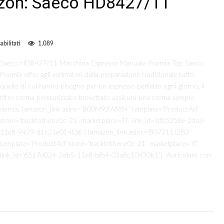
azon: Saeco HD8427/11
su
bilitati
1,089
Consigli
d’acquisto
Saeco HD8427/11 Macchina Espresso Manuale Poemia Top Saeco
Amazon:
Poemia offre agli estimatori della preparazione tradizionale tutto
Saeco
HD8427/11
quello di cui hanno bisogno per un espresso perfetto ogni giorno. Il
Manuale
filtro crema pressurizzato brevettato assicura una crema sempre
Poemia
Top
densa. [amazon_link asins=’B00M93WR84′ template=’ProductAd’
store=’backtothene0c-21′ marketplace=’IT’ link_id=’dfb5258e-2da3-
11e8-9429-d1c21e014f36′] [amazon_link asins=’B07211J2B3′
template=’ProductAd’ store=’backtothene0c-21′ marketplace=’IT’
link_id=’6517d024-2db5-11e8-bfb4-03a8c10430b1′] Auricolare con