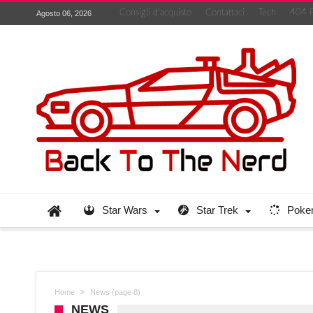
Consigli d’acquisto
Contattaci
Tech
404 
Agosto 06, 2026
Star Wars
Star Trek
Poke
Home
News
(page 8)
NEWS