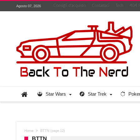
Consigli d’acquisto
Contattaci
Tech
404 
Agosto 07, 2026
Star Wars
Star Trek
Poke
Home
BTTN
(page 12)
BTTN