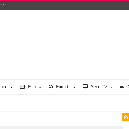
Page
mon
Film
Fumetti
Serie TV