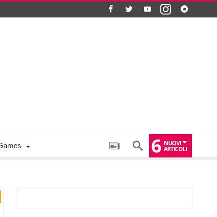
6
NUOVI
Games
ARTICOLI