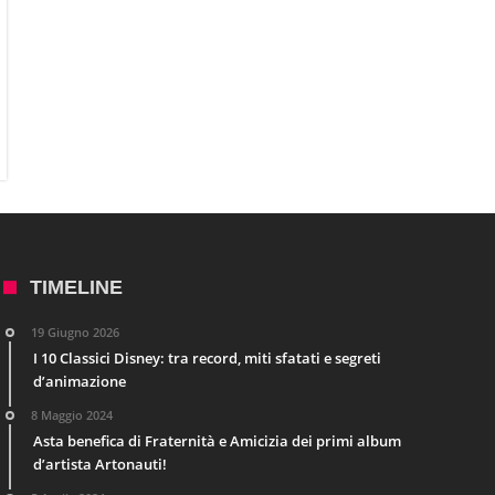
TIMELINE
19 Giugno 2026
I 10 Classici Disney: tra record, miti sfatati e segreti
d’animazione
8 Maggio 2024
Asta benefica di Fraternità e Amicizia dei primi album
d’artista Artonauti!