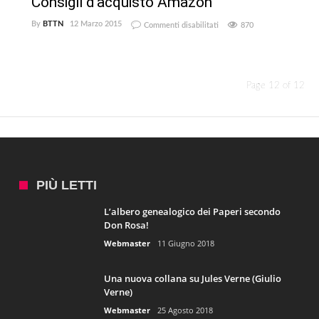
Consigli d’acquisto Amazon
su
By
BTTN
12 Marzo 2015
Commenti disabilitati
870
Consigli
d’acquisto
Amazon
Page 12 of 12
PIÙ LETTI
L’albero genealogico dei Paperi secondo
Don Rosa!
Webmaster
11 Giugno 2018
Una nuova collana su Jules Verne (Giulio
Verne)
Webmaster
25 Agosto 2018