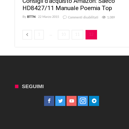
Consigli d’acquisto Amazon: Saeco
HD8427/11 Manuale Poemia Top
su
By
BTTN
22 Marzo 2015
Commenti disabilitati
1,089
Consigli
d’acquisto
Amazon:
...
1
10
11
12
Saeco
HD8427/11
Manuale
Poemia
Top
SEGUIMI