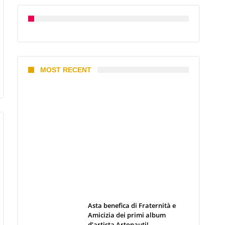
MOST RECENT
I 10 Classici Disney: tra record,
miti sfatati e segreti
d’animazione
Webmaster
19 Giugno 2026
Asta benefica di Fraternità e
Amicizia dei primi album
d’artista Artonauti!