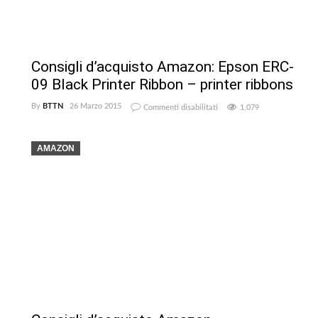
Consigli d’acquisto Amazon: Epson ERC-
09 Black Printer Ribbon – printer ribbons
su
By
BTTN
26 Marzo 2015
Commenti disabilitati
1,079
Consigli
d’acquisto
Amazon:
AMAZON
Epson
ERC-
09
Black
Printer
Ribbon
–
printer
ribbons