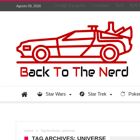
Consigli d’acquisto
Contattaci
Tech
404 
Agosto 09, 2026
Star Wars
Star Trek
Poke
Home
Tag Archives: universe
TAG ARCHIVES: UNIVERSE