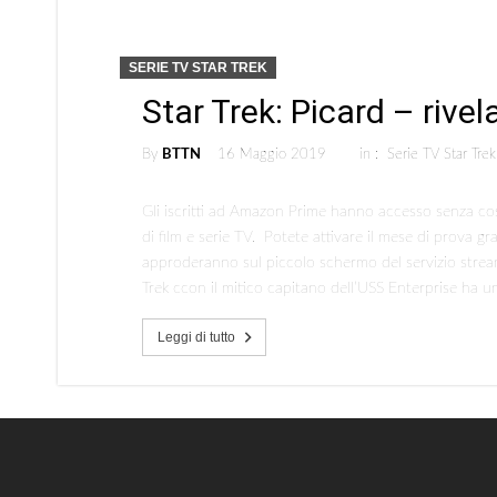
SERIE TV STAR TREK
Star Trek: Picard – rivela
By
BTTN
16 Maggio 2019
in :
Serie TV Star Trek
Gli iscritti ad Amazon Prime hanno accesso senza cos
di film e serie TV. Potete attivare il mese di prova gr
approderanno sul piccolo schermo del servizio stre
Trek ccon il mitico capitano dell’USS Enterprise ha u
Leggi di tutto