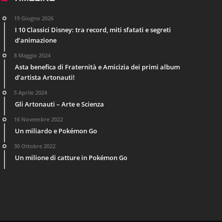
19 Giugno 2026
I 10 Classici Disney: tra record, miti sfatati e segreti
d’animazione
8 Maggio 2024
Asta benefica di Fraternità e Amicizia dei primi album
d’artista Artonauti!
5 Aprile 2024
Gli Artonauti – Arte e Scienza
16 Novembre 2022
Un miliardo e Pokémon Go
30 Ottobre 2022
Un milione di catture in Pokémon Go