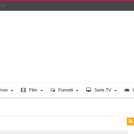
Page
mon
Film
Fumetti
Serie TV