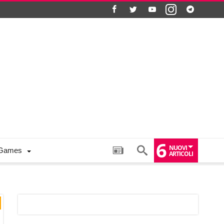
6
NUOVI
Games
ARTICOLI