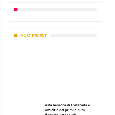
MOST RECENT
I 10 Classici Disney: tra record,
miti sfatati e segreti
d’animazione
Webmaster
19 Giugno 2026
Asta benefica di Fraternità e
Amicizia dei primi album
d’artista Artonauti!