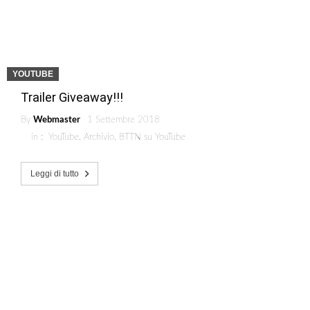
YOUTUBE
Trailer Giveaway!!!
By
Webmaster
1 Settembre 2018
in :
YouTube
,
Archivio
,
BTTN su YouTube
Leggi di tutto