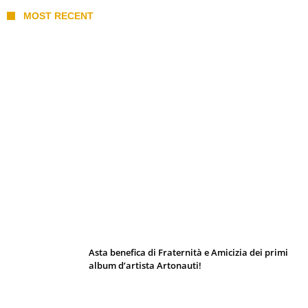
MOST RECENT
I 10 Classici Disney: tra record, miti sfatati
e segreti d’animazione
Asta benefica di Fraternità e Amicizia dei primi
album d’artista Artonauti!