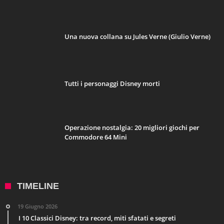
Una nuova collana su Jules Verne (Giulio Verne)
Tutti i personaggi Disney morti
Operazione nostalgia: 20 migliori giochi per
Commodore 64 Mini
TIMELINE
19 Giugno 2026
I 10 Classici Disney: tra record, miti sfatati e segreti