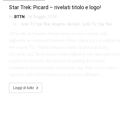
Star Trek: Picard – rivelati titolo e logo!
By
BTTN
16 Maggio 2019
in :
Serie TV Star Trek
,
Amazon
,
Archivio
,
Serie TV
,
Star Trek
Gli iscritti ad Amazon Prime hanno accesso senza costi
aggiuntivi ai contenuti Amazon Prime Video, tra cui migliaia di
film e serie TV. Potete attivare il mese di prova gratuito
cliccando qui. Tante nuove serie originali e non approderanno
sul piccolo schermo del servizio streaming di Amazon.
Finalmente la nuova serie nel mondo Star Trek ccon il mitico
capitano dell’USS Enterprise ha un nome ufficiale: …
Leggi di tutto