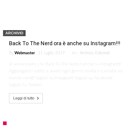
ARCHIVIO
Back To The Nerd ora è anche su Instagram!!!
By
Webmaster
11 Luglio 2017
in :
Archivio
,
Editoriali
Vi annunciamo che Back To The Nerd è anche su Instagram!!!
Aggiungeteci subito e avrete ogni giorno novità e curiosità sul
mondo nerd!!! Seguici su Instagram! Seguici su Facebook!
Seguici su Twitter!
Leggi di tutto