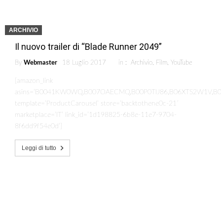
ARCHIVIO
Il nuovo trailer di “Blade Runner 2049”
By
Webmaster
18 Luglio 2017
in :
Archivio
,
Film
,
YouTube
[amazon_link
asins=’B0041KW0WQ,B007OAECMQ,B00P0TIJ86,B06XTS2W1V,B
template=’ProductCarousel’ store=’backtothene0c-21′
marketplace=’IT’ link_id=’1d198825-6b8e-11e7-9704-
8f6dd9f54e0d’]
Leggi di tutto