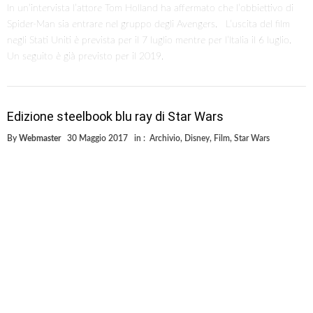
In un’intervista l’attore Tom Holland ha affermato che l’obbiettivo di
Spider-Man sia entrare nel gruppo degli Avengers. L’uscita del film
negli Stati Uniti è prevista per il 7 luglio mentre per l’Italia il 6 luglio.
Un seguito è già previsto per il 2019.
Edizione steelbook blu ray di Star Wars
By
Webmaster
30 Maggio 2017
in :
Archivio
,
Disney
,
Film
,
Star Wars