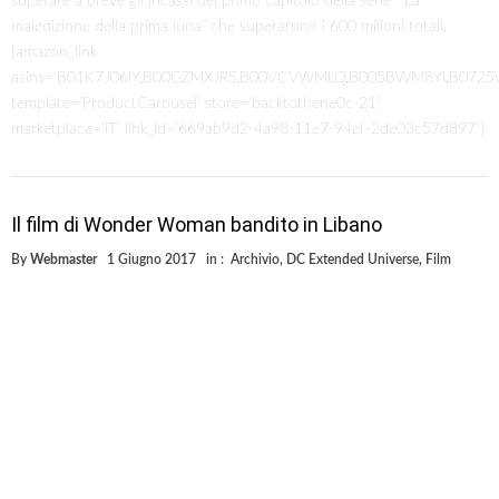
superare a breve gli incassi del primo capitolo della serie ” La
maledizione della prima luna” che superarono i 600 milioni totali.
[amazon_link
asins=’B01K7J06IY,B00GZMXJRS,B00VCVWMLQ,B005BWM8YI,B0725
template=’ProductCarousel’ store=’backtothene0c-21′
marketplace=’IT’ link_id=’669ab9d2-4a98-11e7-94ef-2de03c57d897′]
Il film di Wonder Woman bandito in Libano
By
Webmaster
1 Giugno 2017
in :
Archivio
,
DC Extended Universe
,
Film