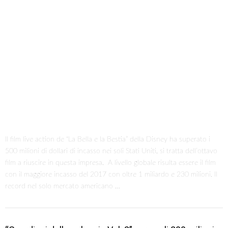
Il film live action de “La Bella e la Bestia” della Disney ha superato i
500 milioni di dollari di incasso nei soli Stati Uniti, si tratta dell’ottavo
film a riuscire in questa impresa. A livello globale risulta essere il film
con il maggiore incasso del 2017 con oltre 1 miliardo e 230 milioni. Il
record nel solo mercato americano …