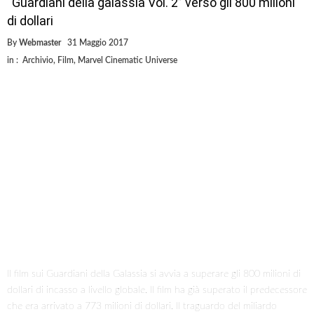
“Guardiani della galassia Vol. 2” verso gli 800 milioni
di dollari
By
Webmaster
31 Maggio 2017
in :
Archivio
,
Film
,
Marvel Cinematic Universe
Il film sui Guardiani della Galassia si avvia a superare gli 800 milioni di
dollari di incasso a livello globale. Il film ha già superato il predecessore
che era arrivato a 773 milioni di dollari. Il traguardo del miliardo