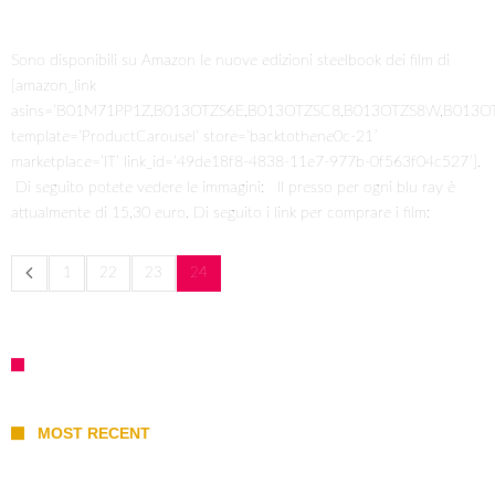
Sono disponibili su Amazon le nuove edizioni steelbook dei film di
[amazon_link
asins=’B01M71PP1Z,B013OTZS6E,B013OTZSC8,B013OTZS8W,B013
template=’ProductCarousel’ store=’backtothene0c-21′
marketplace=’IT’ link_id=’49de18f8-4838-11e7-977b-0f563f04c527′].
Di seguito potete vedere le immagini: Il presso per ogni blu ray è
attualmente di 15,30 euro. Di seguito i link per comprare i film:
1
22
23
24
MOST RECENT