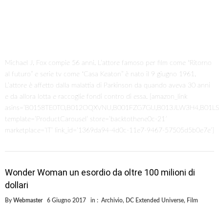
Michael J. Fox compie 56 anni. L’attore famoso per film come “Ritorno
al futuro” e serie tv come “Casa Keaton” è nato il 9 giugno 1961.
L’attore è affetto dalla malattia di Parkinson da quando aveva 30 anni
e da allora lotta e raccoglie fondi contro di essa. [amazon_link
asins=’B0158TE0TO,B012OQXVNU,B001FZG7GU,B013JLW3H4,B01LSI
template=’ProductCarousel’ store=’backtothene0c-21′
marketplace=’IT’ link_id=’1369da94-4d0c-11e7-9467-57505d5b0e7e’]
Wonder Woman un esordio da oltre 100 milioni di
dollari
By
Webmaster
6 Giugno 2017
in :
Archivio
,
DC Extended Universe
,
Film