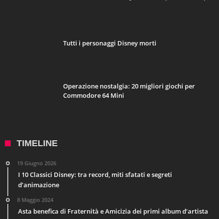
Tutti i personaggi Disney morti
Operazione nostalgia: 20 migliori giochi per
Commodore 64 Mini
TIMELINE
19 Giugno 2026
I 10 Classici Disney: tra record, miti sfatati e segreti
d’animazione
8 Maggio 2024
Asta benefica di Fraternità e Amicizia dei primi album d’artista