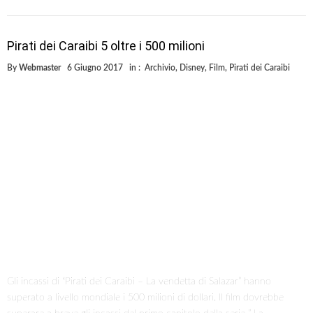
Pirati dei Caraibi 5 oltre i 500 milioni
By
Webmaster
6 Giugno 2017
in :
Archivio
,
Disney
,
Film
,
Pirati dei Caraibi
Gli incassi di “Pirati dei Caraibi – La vendetta di Salazar” hanno
superato a livello mondiale i 500 milioni di dollari. Il film dovrebbe