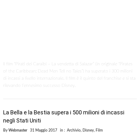
Il film “Pirati dei Caraibi – La vendetta di Salazar” (in originale “Pirates
of the Caribbean: Dead Men Tell no Tales”) ha superato i 300 milioni
di incassi a livello internazionale. Il film è il quinto del franchise e si sta
rilevando l’ennesimo successo Disney.
La Bella e la Bestia supera i 500 milioni di incassi
negli Stati Uniti
By
Webmaster
31 Maggio 2017
in :
Archivio
,
Disney
,
Film