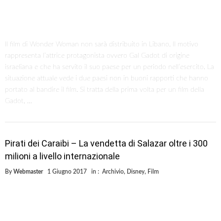
Il film di Wonder Woman non sarà distribuito in Libano. Il motivo
rappresenta l’attrice protagonista ovvero Gal Gadot di origine
israeliana e che ha servito il suo paese per un periodo nell’esercito. La
situazione attuale vede i due paesi non in buoni rapporti che hanno
portato al bandire il film. Si tratta della prima volta per un film della
Gadot, …
Pirati dei Caraibi – La vendetta di Salazar oltre i 300
milioni a livello internazionale
By
Webmaster
1 Giugno 2017
in :
Archivio
,
Disney
,
Film