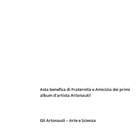
I 10 Classici Disney: tra record, miti sfatati
e segreti d’animazione
Asta benefica di Fraternità e Amicizia dei primi
album d’artista Artonauti!
Gli Artonauti – Arte e Scienza