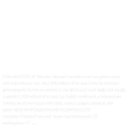
Il film del DCEU di “Wonder Woman” esordisce nel suo primo week
end statunitense con oltre 100 milioni di incassi. Il film ha ricevuto
generalmente buone recensioni e con gli incassi fuori dagli USA ha già
superato i 200 milioni di incassi. La Gadot continuerà a interpretare
l’eroina anche nel futuro film della Justice League. [amazon_link
asins=’B01FRP3PD6,B01MUAEH5O,8893512173′
template=’ProductCarousel’ store=’backtothene0c-21′
marketplace=’IT’ …