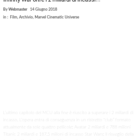
By
Webmaster
14 Giugno 2018
in :
Film
,
Archivio
,
Marvel Cinematic Universe
L’ultimo capitolo del MCU alla fine è riuscito a superare i 2 miliardi di
incasso. L’opera entra di conseguenza in un ristretto “club” formato
attualmente da sole quattro pellicole: Avatar 2 miliardi e 788 milioni
Titanic 2 miliardi e 187,5 milioni di incasso Star Wars: Il risveglio della