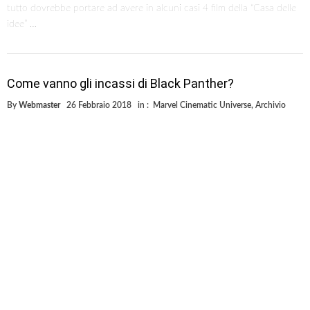
tutto dovrebbe portare ad avere in alcuni casi 4 film della “Casa delle
idee” …
Come vanno gli incassi di Black Panther?
By
Webmaster
26 Febbraio 2018
in :
Marvel Cinematic Universe
,
Archivio