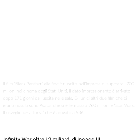
Il film “Black Panther” alla fine è riuscito nell’impresa di superare i 700
milioni nei cinema degli Stati Uniti. Il dato impressionante è arrivato
dopo 171 giorni dall’uscita nelle sale. Gli unici altri due film che ci
erano riusciti sono Avatar che si è fermato a 760 milioni e “Star Wars:
Il risveglio della forza” che è arrivato a 936 …
Infinity War oltre i 2 miliardi di incassi!!!