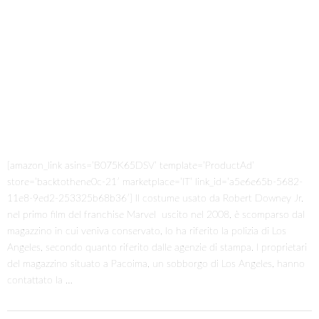
[amazon_link asins=’B075K65DSV’ template=’ProductAd’
store=’backtothene0c-21′ marketplace=’IT’ link_id=’a5e6e65b-5682-
11e8-9ed2-253325b68b36′] Il costume usato da Robert Downey Jr.
nel primo film del franchise Marvel uscito nel 2008, è scomparso dal
magazzino in cui veniva conservato, lo ha riferito la polizia di Los
Angeles, secondo quanto riferito dalle agenzie di stampa. I proprietari
del magazzino situato a Pacoima, un sobborgo di Los Angeles, hanno
contattato la …