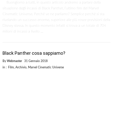
Buongiorno a tutti, in questo articolo andremo a parlare della
situazione degli incassi di Black Panther, l’ultimo film del Marvel
Cinematic Universe. Perché ve ne parliamo? Semplice perché si sta
rivelando un successo enorme, superiore alle più rosee previsioni della
Disney stessa. In questo momento infatti si trova a un totale di 704
milioni di incassi a livello …
Black Panther cosa sappiamo?
By
Webmaster
31 Gennaio 2018
in :
Film
,
Archivio
,
Marvel Cinematic Universe