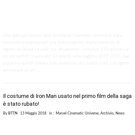
Una delle più famose serie del Marvel Cinematic Universe è stata
rinnovata a sorpresa per una sesta stagione, stiamo parlando di
Agents of Shield. La serie che attualmente conta ben 110 episodi (un
record nel MCU) avrà altri 13 episodi nella stagione 2018-2019. I fan
potranno quindi contare sulle avventure di Coulson e dei suoi agenti
ancora per un po’. …
Il costume di Iron Man usato nel primo film della saga
è stato rubato!
By
BTTN
13 Maggio 2018
in :
Marvel Cinematic Universe
,
Archivio
,
News