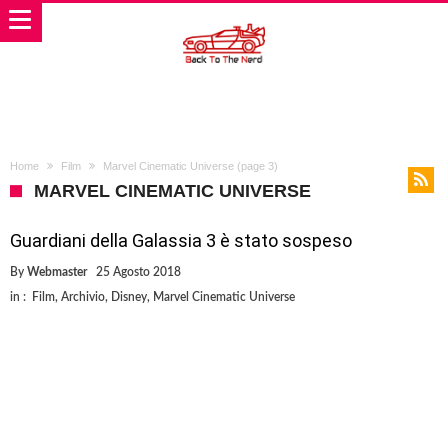
Home
Film
Marvel Cinematic Universe
(page 3)
MARVEL CINEMATIC UNIVERSE
Guardiani della Galassia 3 è stato sospeso
By
Webmaster
25 Agosto 2018
in :
Film
,
Archivio
,
Disney
,
Marvel Cinematic Universe