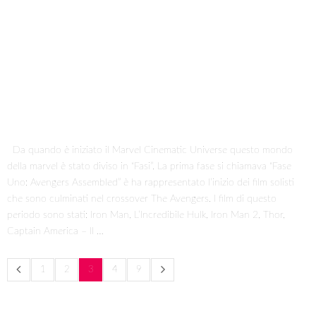
Da quando è iniziato il Marvel Cinematic Universe questo mondo
della marvel è stato diviso in “Fasi”. La prima fase si chiamava “Fase
Uno: Avengers Assembled” è ha rappresentato l’inizio dei film solisti
che sono culminati nel crossover The Avengers. I film di questo
periodo sono stati: Iron Man, L’Incredibile Hulk, Iron Man 2, Thor,
Captain America – Il …
1
2
3
4
9