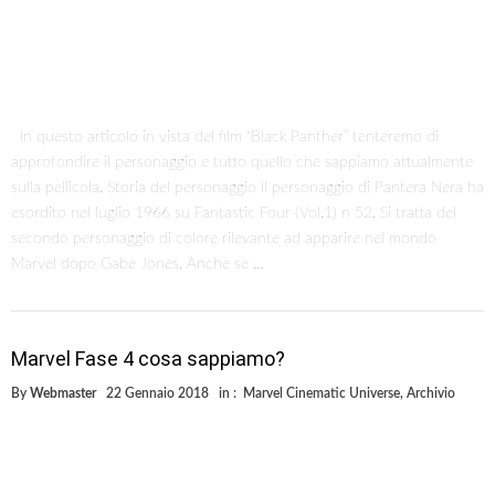
In questo articolo in vista del film “Black Panther” tenteremo di
approfondire il personaggio e tutto quello che sappiamo attualmente
sulla pellicola. Storia del personaggio Il personaggio di Pantera Nera ha
esordito nel luglio 1966 su Fantastic Four (Vol.1) n 52. Si tratta del
secondo personaggio di colore rilevante ad apparire nel mondo
Marvel dopo Gabe Jones. Anche se …
Marvel Fase 4 cosa sappiamo?
By
Webmaster
22 Gennaio 2018
in :
Marvel Cinematic Universe
,
Archivio