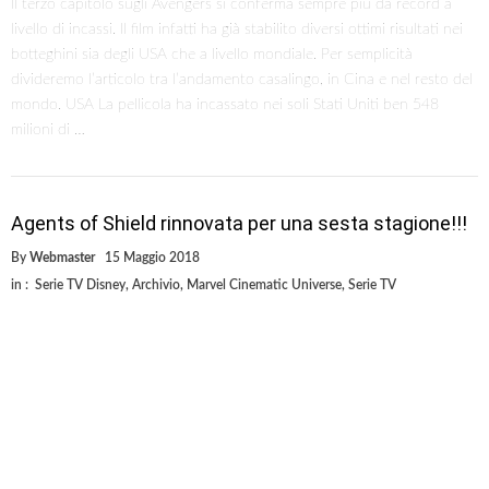
Il terzo capitolo sugli Avengers si conferma sempre più da record a
livello di incassi. Il film infatti ha già stabilito diversi ottimi risultati nei
botteghini sia degli USA che a livello mondiale. Per semplicità
divideremo l’articolo tra l’andamento casalingo, in Cina e nel resto del
mondo. USA La pellicola ha incassato nei soli Stati Uniti ben 548
milioni di …
Agents of Shield rinnovata per una sesta stagione!!!
By
Webmaster
15 Maggio 2018
in :
Serie TV Disney
,
Archivio
,
Marvel Cinematic Universe
,
Serie TV