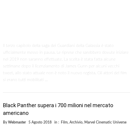
Il terzo capitolo della saga dei Guardiani della Galassia è stato
ufficialmente messo in pausa. Le riprese che sarebbero dovute iniziare
nel 2019 non saranno effettuate. La scelta è stata fatta alcune
settimane dopo il licenziamento di James Gunn per alcuni vecchi
tweet, allo stato attuale non è noto il nuovo regista. Gli attori del film
si erano tutti mobilitati …
Black Panther supera i 700 milioni nel mercato
americano
By
Webmaster
5 Agosto 2018
in :
Film
,
Archivio
,
Marvel Cinematic Universe