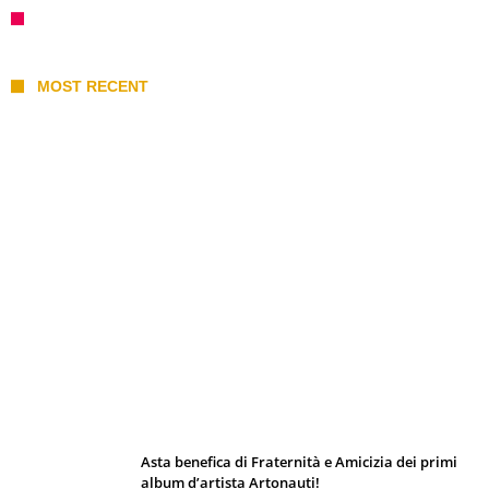
MOST RECENT
I 10 Classici Disney: tra record, miti sfatati
e segreti d’animazione
Asta benefica di Fraternità e Amicizia dei primi
album d’artista Artonauti!