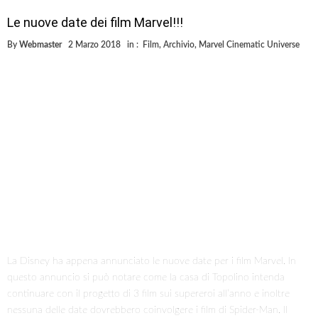
Le nuove date dei film Marvel!!!
By
Webmaster
2 Marzo 2018
in :
Film
,
Archivio
,
Marvel Cinematic Universe
La Disney ha appena annunciato le nuove date per i film Marvel. In
questo annuncio si può notare come la casa di Topolino intenda
continuare con il progetto di 3 film sui supereroi all’anno e inoltre
nessuna delle date dovrebbero coinvolgere i film di Spider-Man. Il