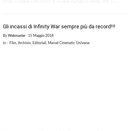
forza 2 miliardi e 68 milioni di incasso Avengers: Infinity War 2 …
Gli incassi di Infinity War sempre più da record!!!
By
Webmaster
15 Maggio 2018
in :
Film
,
Archivio
,
Editoriali
,
Marvel Cinematic Universe