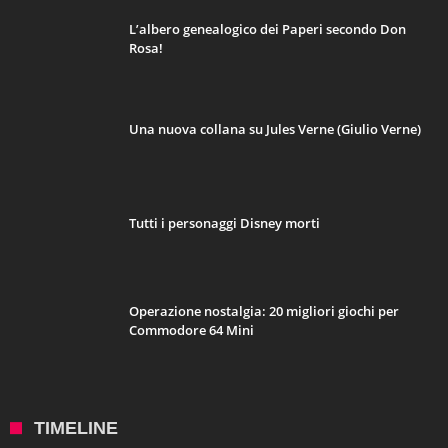
L’albero genealogico dei Paperi secondo Don
Rosa!
Una nuova collana su Jules Verne (Giulio Verne)
Tutti i personaggi Disney morti
Operazione nostalgia: 20 migliori giochi per
Commodore 64 Mini
TIMELINE