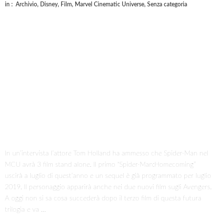
in :
Archivio
,
Disney
,
Film
,
Marvel Cinematic Universe
,
Senza categoria
In un’intervista l’attore Tom Holland ha ammesso che Spider-Man nel
MCU avrà 3 film stand alone. Il primo “Spider-Man:Homecoming”
uscirà a luglio di quest’anno e un sequel è già programmato per luglio
2019. Il personaggio apparirà anche nei due nuovi film sugli Avengers.
A oggi non si sa cosa succederà dopo il terzo film di questa futura
trilogia e va …