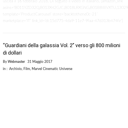
uscita il 16 febbraio 2018. Di seguito il video in italiano. [amazon_link
asins=’B011YZD32Q,B013X42GJC,B018LRXGNG,B01B8WVXTU,1302
template=’ProductCarousel’ store=’backtothene0c-21′
marketplace=’IT’ link_id=’dc15d775-4da9-11e7-9faa-47d313b474fe’]
“Guardiani della galassia Vol. 2” verso gli 800 milioni
di dollari
By
Webmaster
31 Maggio 2017
in :
Archivio
,
Film
,
Marvel Cinematic Universe