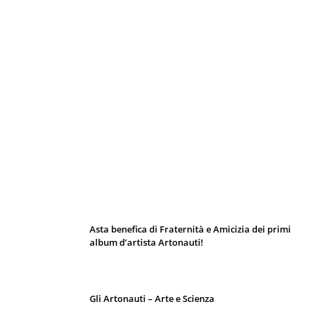
I 10 Classici Disney: tra record, miti sfatati
e segreti d’animazione
Asta benefica di Fraternità e Amicizia dei primi
album d’artista Artonauti!
Gli Artonauti – Arte e Scienza