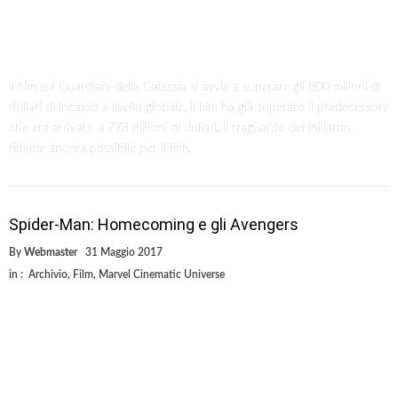
Il film sui Guardiani della Galassia si avvia a superare gli 800 milioni di
dollari di incasso a livello globale. Il film ha già superato il predecessore
che era arrivato a 773 milioni di dollari. Il traguardo del miliardo
rimane ancora possibile per il film.
Spider-Man: Homecoming e gli Avengers
By
Webmaster
31 Maggio 2017
in :
Archivio
,
Film
,
Marvel Cinematic Universe