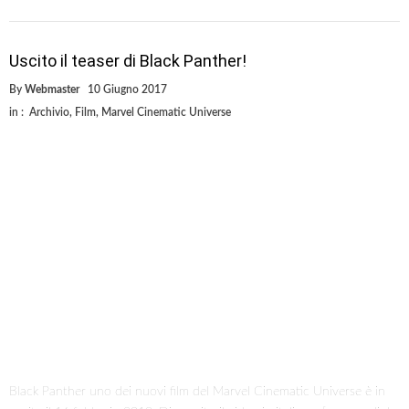
Uscito il teaser di Black Panther!
By
Webmaster
10 Giugno 2017
in :
Archivio
,
Film
,
Marvel Cinematic Universe
Black Panther uno dei nuovi film del Marvel Cinematic Universe è in