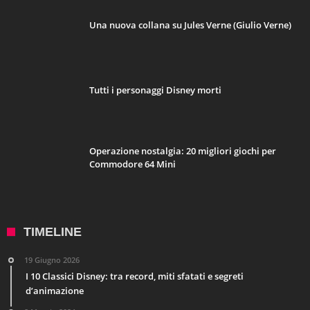
Una nuova collana su Jules Verne (Giulio Verne)
Tutti i personaggi Disney morti
Operazione nostalgia: 20 migliori giochi per
Commodore 64 Mini
TIMELINE
19 Giugno 2026
I 10 Classici Disney: tra record, miti sfatati e segreti
d’animazione