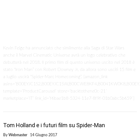
Kevin Feige ha annunciato che similmente alla Saga di Star Wars
anche il Marvel Cinematic Universe avrà un logo celebrativo che
debutterà nel 2018. Il primo film di questo universo uscito nel 2018 è
stato “Iron Man” con Robert Downey Jr. da allora sono usciti 15 film e
a luglio uscirà “Spider-Man: Homecoming”. [amazon_link
asins=’B00EYJC1S2,B00EYJC1SW,B00CWE8KF4,B0041KW0K8,B00E
template=’ProductCarousel’ store=’backtothene0c-21′
marketplace=’IT’ link_id=’f6bae1b8-5324-11e7-8f9f-01b0abc5b659′]
Tom Holland e i futuri film su Spider-Man
By
Webmaster
14 Giugno 2017