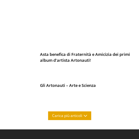
I 10 Classici Disney: tra record, miti sfatati
e segreti d’animazione
Asta benefica di Fraternità e Amicizia dei primi
album d’artista Artonauti!
Gli Artonauti – Arte e Scienza
Carica più articoli