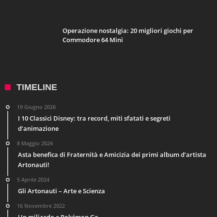
Operazione nostalgia: 20 migliori giochi per
Commodore 64 Mini
TIMELINE
19 Giugno 2026
I 10 Classici Disney: tra record, miti sfatati e segreti
d’animazione
8 Maggio 2024
Asta benefica di Fraternità e Amicizia dei primi album d’artista
Artonauti!
5 Aprile 2024
Gli Artonauti – Arte e Scienza
16 Novembre 2022