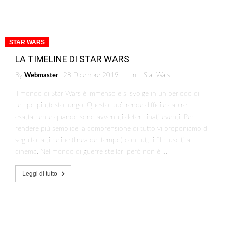
STAR WARS
LA TIMELINE DI STAR WARS
By
Webmaster
28 Dicembre 2019
in :
Star Wars
Il mondo di Star Wars è immenso e si svolge in un periodo di
tempo piuttosto lungo. Questo può rende difficile capire
esattamente quando sono avvenuti determinati eventi. Per
rendere più semplice la comprensione di tutto vi proponiamo di
seguito la timeline (linea del tempo) con tutti i film usciti al
cinema. Nel mondo di guerre stellari però non è …
Leggi di tutto