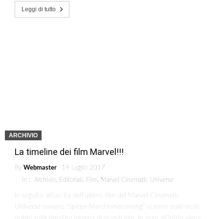
Leggi di tutto
ARCHIVIO
La timeline dei film Marvel!!!
By
Webmaster
19 Luglio 2017
in :
Archivio
,
Editoriali
,
Film
,
Marvel Cinematic Universe
In seguito all’uscita dell’ultimo film del Marvel Cinematic
Universe ovvero: “Spider-Man:Homecoming” vi sono stati molti
dubbi sulla timeline interna di questi film. In esso all’inizio viene