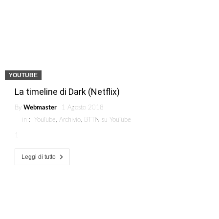
YOUTUBE
La timeline di Dark (Netflix)
By
Webmaster
1 Agosto 2018
in :
YouTube
,
Archivio
,
BTTN su YouTube
1
Leggi di tutto