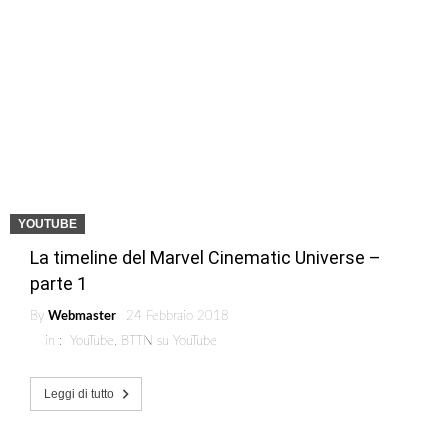
YOUTUBE
La timeline del Marvel Cinematic Universe –
parte 1
By
Webmaster
24 Febbraio 2018
in :
YouTube
,
BTTN su YouTube
Leggi di tutto