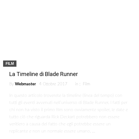
FILM
La Timeline di Blade Runner
By
Webmaster
4 Ottobre 2017
in :
Film
In questo articolo troverete la timeline (linea del tempo) con
tutti gli eventi avvenuti nell’universo di Blade Runner. I fatti per
chi non ha visto il primo film sono ovviamente spoiler, le date e
tutto ciò che riguarda Rick Deckart potrebbero non essere
veritiero a causa del fatto che egli potrebbe essere un
replicante e non un normale essere umano. …