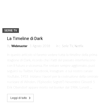
SERIE TV
La Timeline di Dark
By
Webmaster
1 Agosto 2018
in :
Serie TV
,
Netflix
In questo articolo vi faremo vedere tutta la timeline della prima
stagione di Dark, ricordo che i fatti del passato interferiscono
con il futuro e viceversa. Per restare sempre aggiornato, puoi
seguirci su Twitter, Facebook, Instagram e sul nostro canale
YouTube. 1953 Iniziano i lavori per la costruzione della centrale
nucleare di Winden. (“Episodio: Segreti”) Novembre Giovedì 5
Erik Obendorf appare morto nel bunker dal 1986. Lunedì …
Leggi di tutto