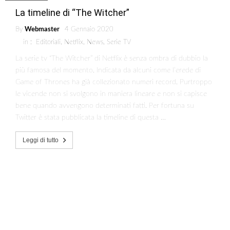
La timeline di “The Witcher”
By
Webmaster
4 Gennaio 2020
in :
Editoriali
,
Netflix
,
News
,
Serie TV
La serie tv “The Witcher” di Netflix è senza ombra di dubbio la
più famosa del momento. Indicata da alcuni come l’erede di
Game of Thrones ha già collezionato numeri record. Purtroppo
le vicende non si svolgono in maniera lineare e non si capisce
bene quando avvengono determinati fatti. Per fortuna su
Twitter è stata pubblicata la timeline di questa …
Leggi di tutto