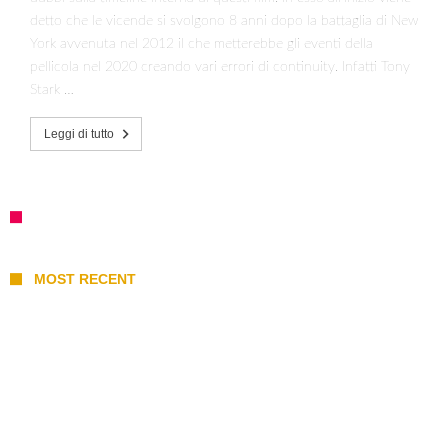
detto che le vicende si svolgono 8 anni dopo la battaglia di New
York avvenuta nel 2012 il che metterebbe gli eventi della
pellicola nel 2020 creando vari errori di continuity. Infatti Tony
Stark …
Leggi di tutto
MOST RECENT