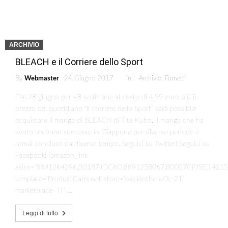
ARCHIVIO
BLEACH e il Corriere dello Sport
By
Webmaster
24 Giugno 2017
in :
Archivio
,
Fumetti
Dal 28 giugno per 48 settimane al costo di 4,99 euro più il
prezzo del quotidiano “Il corriere dello Sport” sarà possibile
acquistare il manga di BLEACH di Tite Kubo. Il manga che ha
avuto un buon successo in Giappone per diverso periodo è
ormai concluso da diverso tempo. Seguici su Twitter! Seguici su
Facebook! [amazon_link
asins=’8891264296,B0187JDC6O,8891258067,B0057CPJSE,1421
template=’ProductCarousel’ store=’backtothene0c-21′
marketplace=’IT’ …
Leggi di tutto