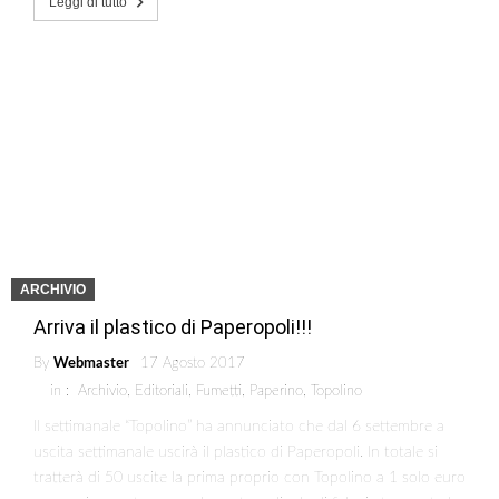
Leggi di tutto
ARCHIVIO
Arriva il plastico di Paperopoli!!!
By
Webmaster
17 Agosto 2017
in :
Archivio
,
Editoriali
,
Fumetti
,
Paperino
,
Topolino
Il settimanale “Topolino” ha annunciato che dal 6 settembre a
uscita settimanale uscirà il plastico di Paperopoli. In totale si
tratterà di 50 uscite la prima proprio con Topolino a 1 solo euro