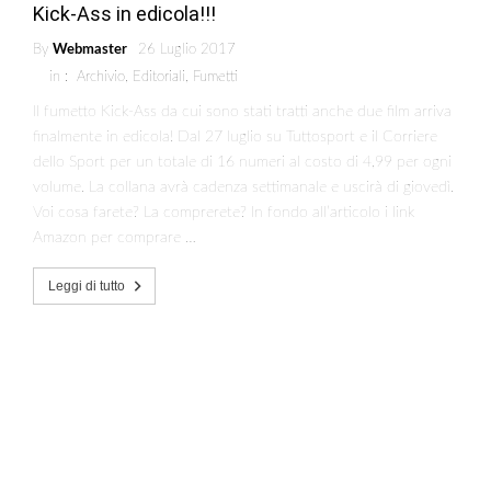
Kick-Ass in edicola!!!
By
Webmaster
26 Luglio 2017
in :
Archivio
,
Editoriali
,
Fumetti
Il fumetto Kick-Ass da cui sono stati tratti anche due film arriva
finalmente in edicola! Dal 27 luglio su Tuttosport e il Corriere
dello Sport per un totale di 16 numeri al costo di 4,99 per ogni
volume. La collana avrà cadenza settimanale e uscirà di giovedì.
Voi cosa farete? La comprerete? In fondo all’articolo i link
Amazon per comprare …
Leggi di tutto