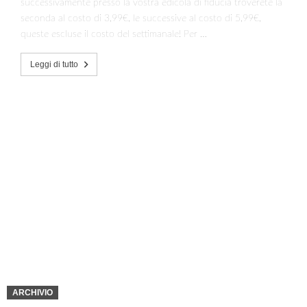
successivamente presso la vostra edicola di fiducia troverete la
seconda al costo di 3,99€, le successive al costo di 5,99€,
queste escluse il costo del settimanale! Per …
Leggi di tutto
ARCHIVIO