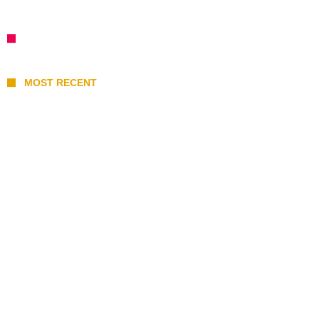
MOST RECENT
I 10 Classici Disney: tra record, miti sfatati
e segreti d’animazione