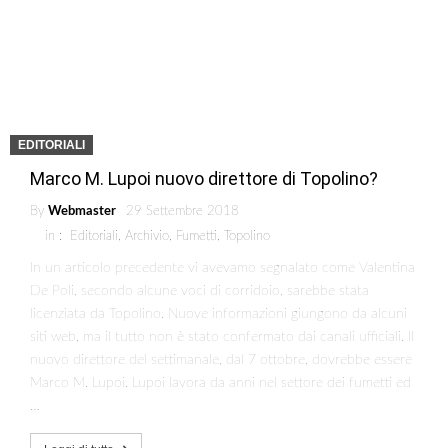
EDITORIALI
Marco M. Lupoi nuovo direttore di Topolino?
By
Webmaster
29 Settembre 2018
in :
Editoriali
,
Archivio
,
Fumetti
,
Topolino
In un articolo precedente vi avevamo segnalato come Valentina
De Poli, secondo alcune voci di corridoio, sarebbe stata
licenziata da Topolino. Nuove informazioni giungono da alcuni
siti web, ma il tutto non è stato confermato dai canali ufficiali. Il
nuovo direttore del settimanale, dal 7 ottobre, dovrebbe essere
Marco M. Lupoi. Lupoi lavora da anni nel settore dei fumetti ed
…