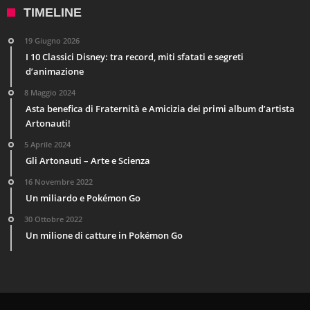
TIMELINE
19 Giugno 2026
I 10 Classici Disney: tra record, miti sfatati e segreti
d’animazione
8 Maggio 2024
Asta benefica di Fraternità e Amicizia dei primi album d’artista
Artonauti!
5 Aprile 2024
Gli Artonauti – Arte e Scienza
16 Novembre 2022
Un miliardo e Pokémon Go
30 Ottobre 2022
Un milione di catture in Pokémon Go