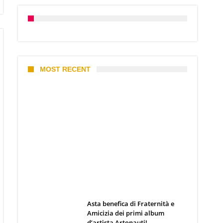
MOST RECENT
I 10 Classici Disney: tra record,
miti sfatati e segreti
d’animazione
Webmaster
19 Giugno 2026
Asta benefica di Fraternità e
Amicizia dei primi album
d’artista Artonauti!