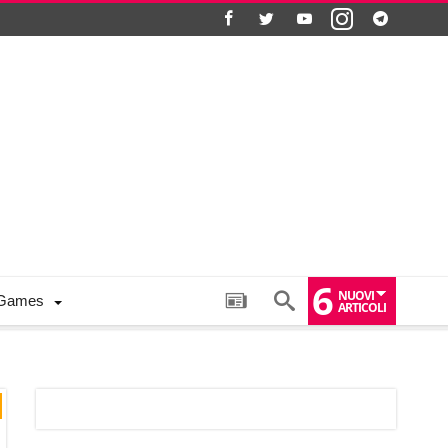
6
NUOVI
Games
ARTICOLI