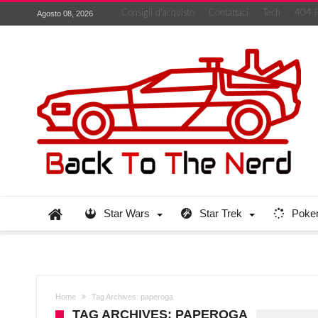
Consigli d’acquisto
Contattaci
Tech
404 
Agosto 08, 2026
Star Wars
Star Trek
Poke
Home
Tag Archives: paperoga
TAG ARCHIVES: PAPEROGA