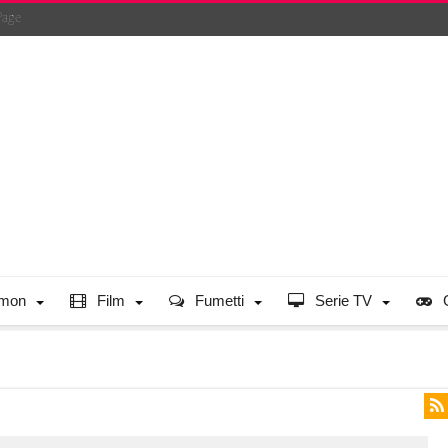
Page
mon
Film
Fumetti
Serie TV