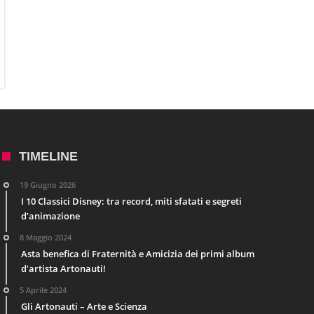
TIMELINE
19 Giugno 2026
I 10 Classici Disney: tra record, miti sfatati e segreti
d’animazione
8 Maggio 2024
Asta benefica di Fraternità e Amicizia dei primi album
d’artista Artonauti!
5 Aprile 2024
Gli Artonauti – Arte e Scienza