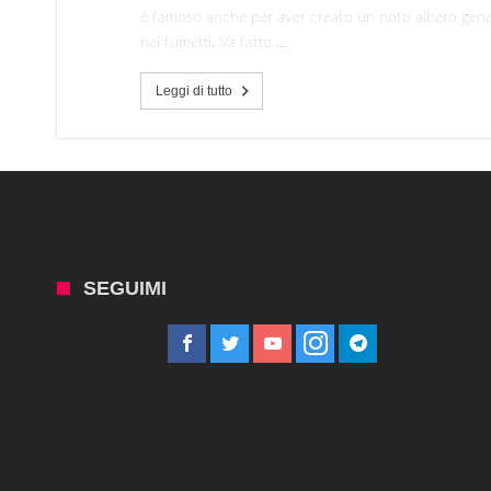
è famoso anche per aver creato un noto albero genea
nei fumetti. Va fatto …
Leggi di tutto
SEGUIMI