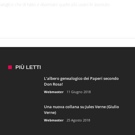
logico che di fatto è diventato quello più usato in assoluto
Paperi
secondo
Don
Rosa!
PIÙ LETTI
L’albero genealogico dei Paperi secondo
Don Rosa!
Webmaster
11 Giugno 2018
Una nuova collana su Jules Verne (Giulio
Verne)
Webmaster
25 Agosto 2018