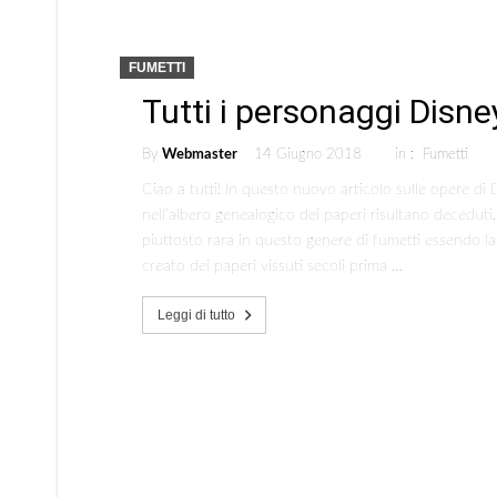
FUMETTI
Tutti i personaggi Disne
By
Webmaster
14 Giugno 2018
in :
Fumetti
Ciao a tutti! In questo nuovo articolo sulle opere di
nell’albero genealogico dei paperi risultano deceduti
piuttosto rara in questo genere di fumetti essendo la
creato dei paperi vissuti secoli prima …
Leggi di tutto