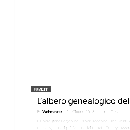
FUMETTI
L’albero genealogico de
By
Webmaster
11 Giugno 2018
in :
Fumetti
L’albero genealogico dei Paperi secondo Don Rosa Ben
uno degli autori più famosi dei fumetti Disney, ovve