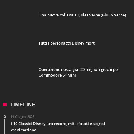
Una nuova collana su Jules Verne (Giulio Verne)
Tutti i personaggi Disney morti
Operazione nostalgia: 20 migliori giochi per
Commodore 64 Mini
TIMELINE
19 Giugno 2026
I 10 Classici Disney: tra record, miti sfatati e segreti
d’animazione