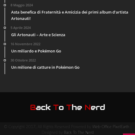
8 Maggio 2024
Asta benefica di Fraternità e Amicizia dei primi album d’artista
Artonauti!
5 Aprile 2024
Gli Artonauti – Arte e Scienza
16 Novembre 2022
Un miliardo e Pokémon Go
30 Ottobre 2022
Un milione di catture in Pokémon Go
© Copyright 2017, All Rights Reserved Powered by
Web-Office PixelEarth
|
Designed by
Back To The Nerd