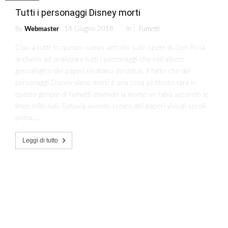
Tutti i personaggi Disney morti
By
Webmaster
14 Giugno 2018
in :
Fumetti
Ciao a tutti! In questo nuovo articolo sulle opere di Don Rosa
andiamo ad analizzare tutti i personaggi che nell’albero
genealogico dei paperi risultano deceduti. Il fatto che dei
personaggi Disney siano morti è una cosa piuttosto rara in
questo genere di fumetti essendo la morte un tabù secondo le
linee editoriali. Tuttavia avendo creato dei paperi vissuti secoli
prima …
Leggi di tutto