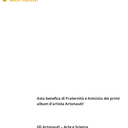
I 10 Classici Disney: tra record, miti sfatati
e segreti d’animazione
Asta benefica di Fraternità e Amicizia dei primi
album d’artista Artonauti!
Gli Artonauti – Arte e Scienza