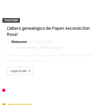
YOUTUBE
L’albero genealogico dei Paperi secondo Don
Rosa!
By
Webmaster
11 Giugno 2018
in :
YouTube
,
Archivio
,
BTTN su YouTube
In questo video andremo a spiegare l’albero genealogico dei
Paperi creato da Don Rosa.
Leggi di tutto
MOST RECENT