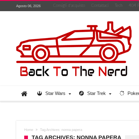
Consigli d’acquisto
Contattaci
Tech
404 
Agosto 06, 2026
Star Wars
Star Trek
Poke
Home
Tag Archives: nonna papera
TAG ARCHIVES: NONNA PAPERA