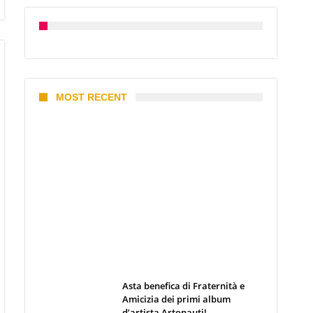
MOST RECENT
I 10 Classici Disney: tra record,
miti sfatati e segreti
d’animazione
Webmaster
19 Giugno 2026
Asta benefica di Fraternità e
Amicizia dei primi album
d’artista Artonauti!