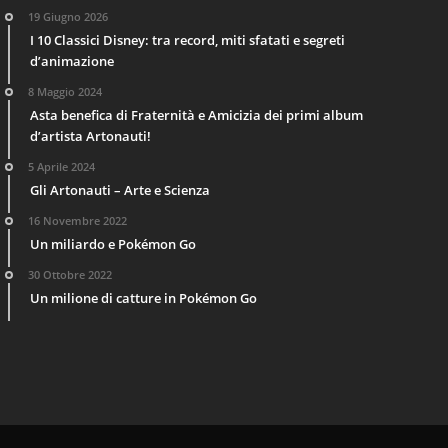
19 Giugno 2026
I 10 Classici Disney: tra record, miti sfatati e segreti
d’animazione
8 Maggio 2024
Asta benefica di Fraternità e Amicizia dei primi album
d’artista Artonauti!
5 Aprile 2024
Gli Artonauti – Arte e Scienza
16 Novembre 2022
Un miliardo e Pokémon Go
30 Ottobre 2022
Un milione di catture in Pokémon Go