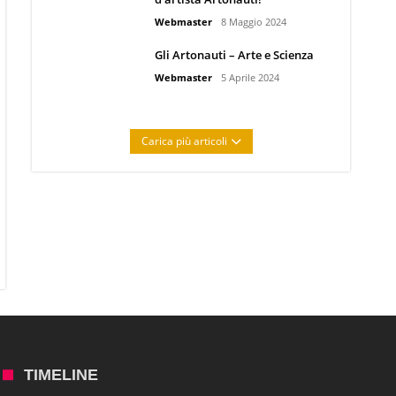
Webmaster
8 Maggio 2024
Gli Artonauti – Arte e Scienza
Webmaster
5 Aprile 2024
Carica più articoli
TIMELINE