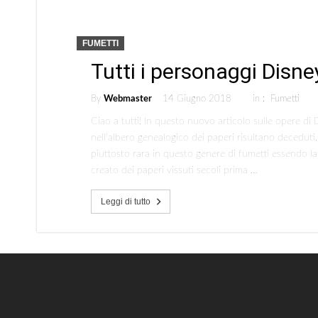
FUMETTI
Tutti i personaggi Disne
By
Webmaster
14 Giugno 2018
in :
Fumetti
Ciao a tutti! In questo nuovo articolo sulle opere di
nell’albero genealogico dei paperi risultano deceduti
piuttosto rara in questo genere di fumetti essendo la
creato dei paperi vissuti secoli prima …
Leggi di tutto