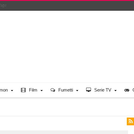
Page
mon
Film
Fumetti
Serie TV