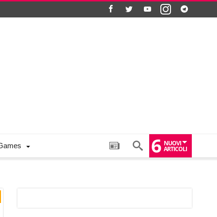
6
NUOVI
Games
ARTICOLI