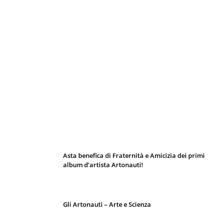
I 10 Classici Disney: tra record, miti sfatati
e segreti d’animazione
Asta benefica di Fraternità e Amicizia dei primi
album d’artista Artonauti!
Gli Artonauti – Arte e Scienza