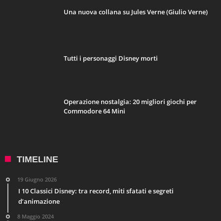
Una nuova collana su Jules Verne (Giulio Verne)
Tutti i personaggi Disney morti
Operazione nostalgia: 20 migliori giochi per
Commodore 64 Mini
TIMELINE
19 Giugno 2026
I 10 Classici Disney: tra record, miti sfatati e segreti
d’animazione
8 Maggio 2024