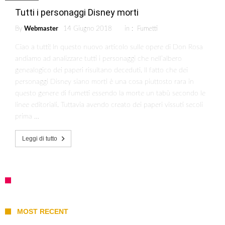
Tutti i personaggi Disney morti
By
Webmaster
14 Giugno 2018
in :
Fumetti
Ciao a tutti! In questo nuovo articolo sulle opere di Don Rosa
andiamo ad analizzare tutti i personaggi che nell’albero
genealogico dei paperi risultano deceduti. Il fatto che dei
personaggi Disney siano morti è una cosa piuttosto rara in
questo genere di fumetti essendo la morte un tabù secondo le
linee editoriali. Tuttavia avendo creato dei paperi vissuti secoli
prima …
Leggi di tutto
MOST RECENT