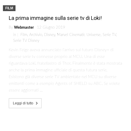
FILM
La prima immagine sulla serie tv di Loki!
By
Webmaster
12 Giugno 2019
in :
Film
,
Archivio
,
Disney
,
Marvel Cinematic Universe
,
Serie TV
,
Serie TV Disney
Kevin Feige aveva annunciato l’arrivo sul futuro Disney+ di
diverse serie tv connesse proprio al MCU. Una di esse
riguardava Loki, fratellastro di Thor. Finalmente è stata mostrata
anche la prima immagine ufficiale di questa futura serie.
Esistono già diverse serie TV ambientate nel MCU su diverse
emittenti come a esempio Agents of SHIELD su ABC. Se volete
essere aggiornati …
Leggi di tutto