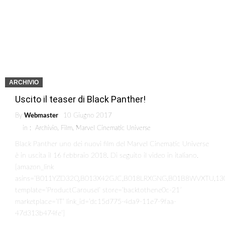
ARCHIVIO
Uscito il teaser di Black Panther!
By
Webmaster
10 Giugno 2017
in :
Archivio
,
Film
,
Marvel Cinematic Universe
Black Panther uno dei nuovi film del Marvel Cinematic Universe
è in uscita il 16 febbraio 2018. Di seguito il video in italiano.
[amazon_link
asins=’B011YZD32Q,B013X42GJC,B018LRXGNG,B01B8WVXTU,1
template=’ProductCarousel’ store=’backtothene0c-21′
marketplace=’IT’ link_id=’dc15d775-4da9-11e7-9faa-
47d313b474fe’]