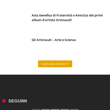
e segreti d’animazione
Asta benefica di Fraternità e Amicizia dei primi
album d’artista Artonauti!
Gli Artonauti – Arte e Scienza
Carica più articoli
SEGUIMI