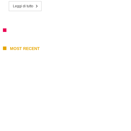
Leggi di tutto
MOST RECENT
I 10 Classici Disney: tra record, miti sfatati