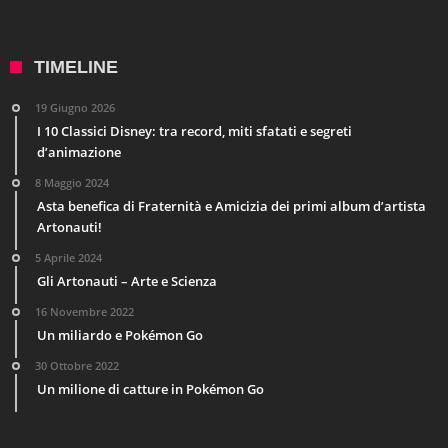
TIMELINE
19 Giugno 2026
I 10 Classici Disney: tra record, miti sfatati e segreti
d’animazione
8 Maggio 2024
Asta benefica di Fraternità e Amicizia dei primi album d’artista
Artonauti!
5 Aprile 2024
Gli Artonauti – Arte e Scienza
16 Novembre 2022
Un miliardo e Pokémon Go
30 Ottobre 2022
Un milione di catture in Pokémon Go