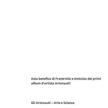
I 10 Classici Disney: tra record, miti sfatati
e segreti d’animazione
Asta benefica di Fraternità e Amicizia dei primi
album d’artista Artonauti!
Gli Artonauti – Arte e Scienza