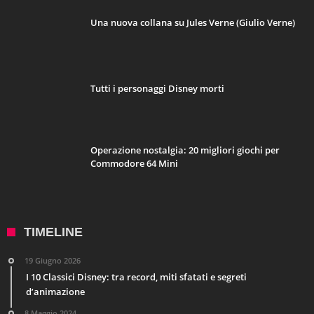
Una nuova collana su Jules Verne (Giulio Verne)
Tutti i personaggi Disney morti
Operazione nostalgia: 20 migliori giochi per
Commodore 64 Mini
TIMELINE
19 Giugno 2026
I 10 Classici Disney: tra record, miti sfatati e segreti
d’animazione
8 Maggio 2024