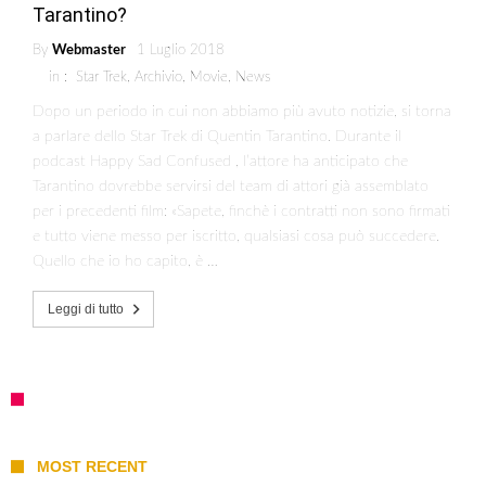
Tarantino?
By
Webmaster
1 Luglio 2018
in :
Star Trek
,
Archivio
,
Movie
,
News
Dopo un periodo in cui non abbiamo più avuto notizie, si torna
a parlare dello Star Trek di Quentin Tarantino. Durante il
podcast Happy Sad Confused , l’attore ha anticipato che
Tarantino dovrebbe servirsi del team di attori già assemblato
per i precedenti film: «Sapete, finchè i contratti non sono firmati
e tutto viene messo per iscritto, qualsiasi cosa può succedere.
Quello che io ho capito, è …
Leggi di tutto
MOST RECENT