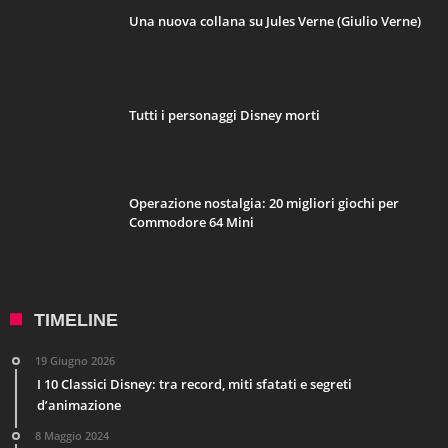
Una nuova collana su Jules Verne (Giulio Verne)
Tutti i personaggi Disney morti
Operazione nostalgia: 20 migliori giochi per
Commodore 64 Mini
TIMELINE
19 Giugno 2026
I 10 Classici Disney: tra record, miti sfatati e segreti
d’animazione
8 Maggio 2024