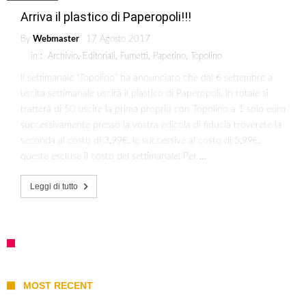
Arriva il plastico di Paperopoli!!!
By
Webmaster
17 Agosto 2017
in :
Archivio
,
Editoriali
,
Fumetti
,
Paperino
,
Topolino
Il settimanale “Topolino” ha annunciato che dal 6 settembre a
uscita settimanale uscirà il plastico di Paperopoli. In totale si
tratterà di 50 uscite la prima proprio con Topolino a 1 solo euro
successivamente presso la vostra edicola di fiducia troverete la
seconda al costo di 3,99€, le successive al costo di 5,99€,
queste escluse il costo del settimanale! Per …
Leggi di tutto
MOST RECENT