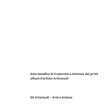
I 10 Classici Disney: tra record, miti sfatati
e segreti d’animazione
Asta benefica di Fraternità e Amicizia dei primi
album d’artista Artonauti!
Gli Artonauti – Arte e Scienza