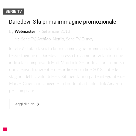
SERIE TV
Daredevil 3 la prima immagine promozionale
By
Webmaster
7 Settembre 2018
in :
Serie TV
,
Archivio
,
Netflix
,
Serie TV Disney
In rete è stata rilasciata la prima immagine promozionale sulla
terza stagione di Daredevil. In essa troviamo un volantino che
indica la scomparsa di Matt Murdock. Secondo alcuni rumors i
nuovi episodi dovrebbero esordire entro fine 2018. Tutte le
stagioni del Diavolo di Hells Kitchen fanno parte integrante del
Marvel Cinematic Universe. In fondo all’articolo i link Amazon
per comprare …
Leggi di tutto