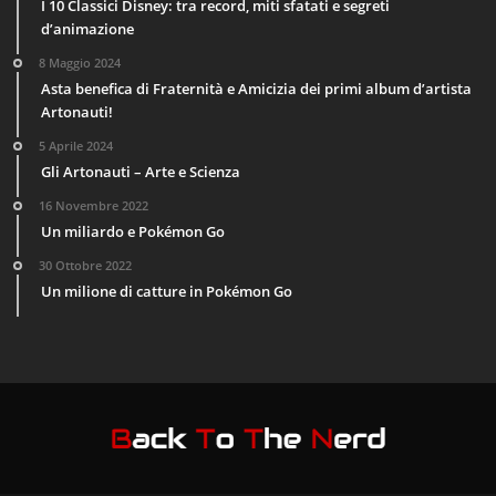
I 10 Classici Disney: tra record, miti sfatati e segreti
d’animazione
8 Maggio 2024
Asta benefica di Fraternità e Amicizia dei primi album d’artista
Artonauti!
5 Aprile 2024
Gli Artonauti – Arte e Scienza
16 Novembre 2022
Un miliardo e Pokémon Go
30 Ottobre 2022
Un milione di catture in Pokémon Go