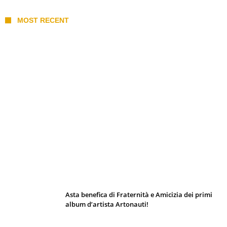
MOST RECENT
I 10 Classici Disney: tra record, miti sfatati
e segreti d’animazione
Asta benefica di Fraternità e Amicizia dei primi
album d’artista Artonauti!