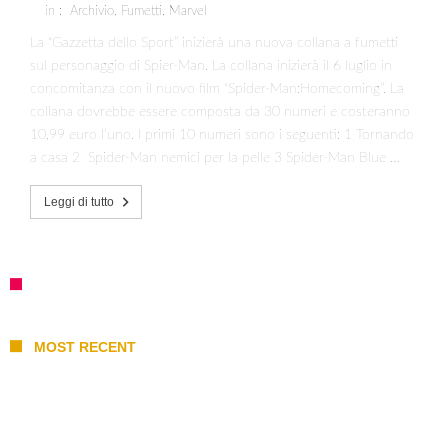
in :
Archivio
,
Fumetti
,
Marvel
La “Gazzetta dello Sport” inizierà una nuova collana a fumetti
sul personaggio di Spier-Man. La collana inizierà il 6 luglio in
concomitanza con il nuovo film “Spider-Man:Homecoming”. La
collana dovrebbe essere composta da 30 numeri e costeranno
10,99 euro l’uno. I primi 10 numeri sono i seguenti: 1 Tornando
a casa 2 Spider-Man nemici per la pelle 3 Spider-Man Blue …
Leggi di tutto
MOST RECENT