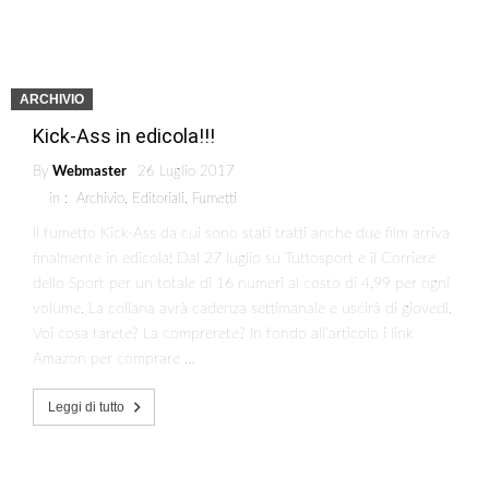
ARCHIVIO
Kick-Ass in edicola!!!
By
Webmaster
26 Luglio 2017
in :
Archivio
,
Editoriali
,
Fumetti
Il fumetto Kick-Ass da cui sono stati tratti anche due film arriva
finalmente in edicola! Dal 27 luglio su Tuttosport e il Corriere
dello Sport per un totale di 16 numeri al costo di 4,99 per ogni
volume. La collana avrà cadenza settimanale e uscirà di giovedì.
Voi cosa farete? La comprerete? In fondo all’articolo i link
Amazon per comprare …
Leggi di tutto