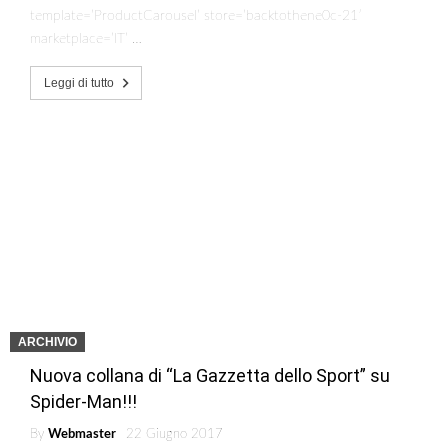
template=’ProductCarousel’ store=’backtothene0c-21′
marketplace=’IT’ …
Leggi di tutto
ARCHIVIO
Nuova collana di “La Gazzetta dello Sport” su
Spider-Man!!!
By
Webmaster
22 Giugno 2017