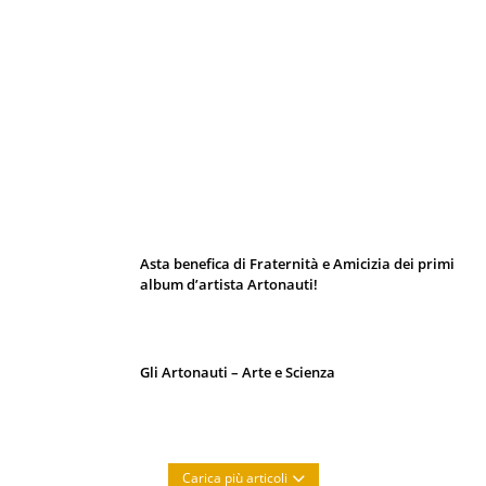
I 10 Classici Disney: tra record, miti sfatati
e segreti d’animazione
Asta benefica di Fraternità e Amicizia dei primi
album d’artista Artonauti!
Gli Artonauti – Arte e Scienza
Carica più articoli