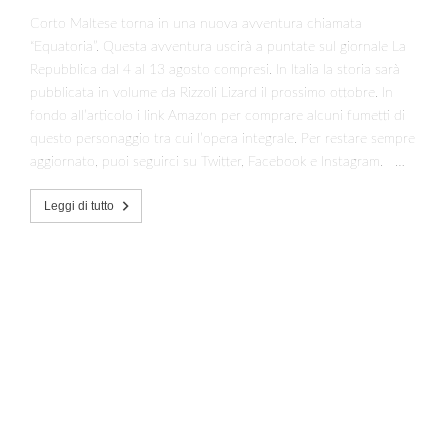
Corto Maltese torna in una nuova avventura chiamata
“Equatoria”. Questa avventura uscirà a puntate sul giornale La
Repubblica dal 4 al 13 agosto compresi. In Italia la storia sarà
pubblicata in volume da Rizzoli Lizard il prossimo ottobre. In
fondo all’articolo i link Amazon per comprare alcuni fumetti di
questo personaggio tra cui l’opera integrale. Per restare sempre
aggiornato, puoi seguirci su Twitter, Facebook e Instagram. …
Leggi di tutto