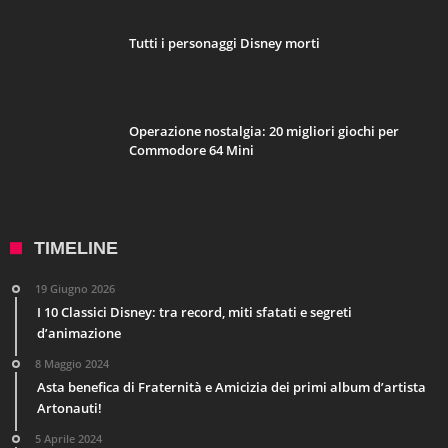
Tutti i personaggi Disney morti
Operazione nostalgia: 20 migliori giochi per
Commodore 64 Mini
TIMELINE
19 Giugno 2026
I 10 Classici Disney: tra record, miti sfatati e segreti
d’animazione
8 Maggio 2024
Asta benefica di Fraternità e Amicizia dei primi album d’artista
Artonauti!
5 Aprile 2024