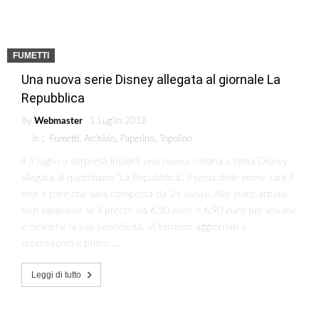
FUMETTI
Una nuova serie Disney allegata al giornale La
Repubblica
By
Webmaster
1 Luglio 2018
in :
Fumetti
,
Archivio
,
Paperino
,
Topolino
Il 5 luglio a sorpresa inizierà una nuova collana a tema Disney
allegata al quotidiano “La Repubblica”. Il tema delle storie sarà il
noir e pare che sarà composta da 24 uscite. Allo stato attuale
non sappiamo se il prezzo sia 6,50 euro o 6,90 euro per volume
e neanche la sua periodicità. Vi terremo aggiornati e
recensiremo il primo …
Leggi di tutto