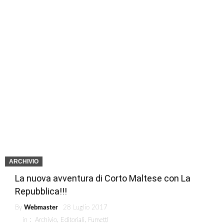
ARCHIVIO
La nuova avventura di Corto Maltese con La
Repubblica!!!
By
Webmaster
28 Luglio 2017
in :
Archivio
,
Editoriali
,
Fumetti