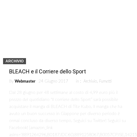
ARCHIVIO
BLEACH e il Corriere dello Sport
By
Webmaster
24 Giugno 2017
in :
Archivio
,
Fumetti
Dal 28 giugno per 48 settimane al costo di 4,99 euro più il
prezzo del quotidiano “Il corriere dello Sport” sarà possibile
acquistare il manga di BLEACH di Tite Kubo. Il manga che ha
avuto un buon successo in Giappone per diverso periodo è
ormai concluso da diverso tempo. Seguici su Twitter! Seguici su
Facebook! [amazon_link
asins=’8891264296,B0187JDC6O,8891258067,B0057CPJSE,1421