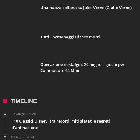
Una nuova collana su Jules Verne (Giulio Verne)
Tutti i personaggi Disney morti
Operazione nostalgia: 20 migliori giochi per
Commodore 64 Mini
TIMELINE
19 Giugno 2026
I 10 Classici Disney: tra record, miti sfatati e segreti
d’animazione
8 Maggio 2024