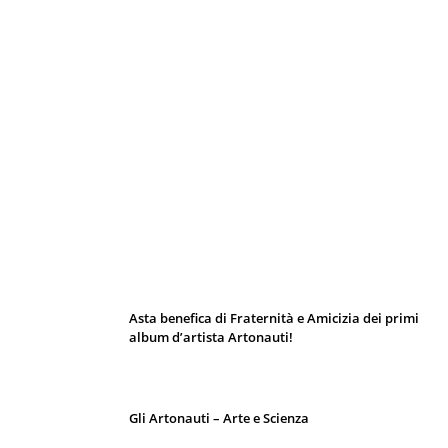
I 10 Classici Disney: tra record, miti sfatati
e segreti d’animazione
Asta benefica di Fraternità e Amicizia dei primi
album d’artista Artonauti!
Gli Artonauti – Arte e Scienza