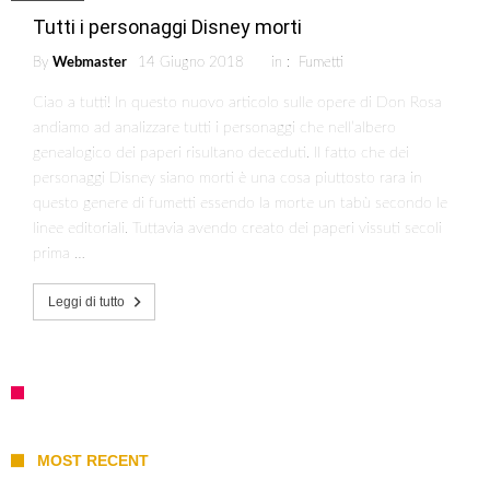
Tutti i personaggi Disney morti
By
Webmaster
14 Giugno 2018
in :
Fumetti
Ciao a tutti! In questo nuovo articolo sulle opere di Don Rosa
andiamo ad analizzare tutti i personaggi che nell’albero
genealogico dei paperi risultano deceduti. Il fatto che dei
personaggi Disney siano morti è una cosa piuttosto rara in
questo genere di fumetti essendo la morte un tabù secondo le
linee editoriali. Tuttavia avendo creato dei paperi vissuti secoli
prima …
Leggi di tutto
MOST RECENT