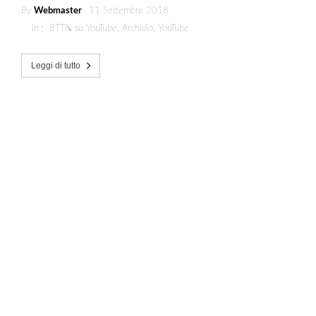
By
Webmaster
11 Settembre 2018
in :
BTTN su YouTube
,
Archivio
,
YouTube
Leggi di tutto