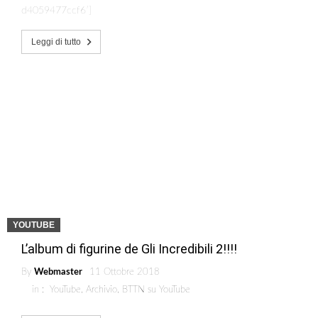
d4059477ccf6′]
Leggi di tutto
YOUTUBE
L’album di figurine de Gli Incredibili 2!!!!
By
Webmaster
11 Ottobre 2018
in :
YouTube
,
Archivio
,
BTTN su YouTube