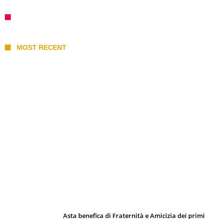
MOST RECENT
I 10 Classici Disney: tra record, miti sfatati
e segreti d’animazione
Asta benefica di Fraternità e Amicizia dei primi