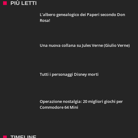
PIÙ LETTI
L’albero genealogico dei Paperi secondo Don
Rosa!
Una nuova collana su Jules Verne (Giulio Verne)
Tutti i personaggi Disney morti
Operazione nostalgia: 20 migliori giochi per
Commodore 64 Mini
TIMELINE