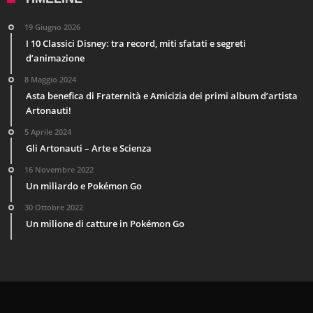
19 Giugno 2026
I 10 Classici Disney: tra record, miti sfatati e segreti
d’animazione
8 Maggio 2024
Asta benefica di Fraternità e Amicizia dei primi album d’artista
Artonauti!
5 Aprile 2024
Gli Artonauti – Arte e Scienza
16 Novembre 2022
Un miliardo e Pokémon Go
30 Ottobre 2022
Un milione di catture in Pokémon Go