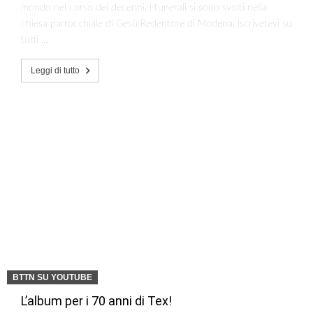
mondo nel corso dei decenni. I funerali si sono svolti nella
chiesa parrocchiale di Gesù Redentore di Modena. Iscrivetevi su
tutti …
Leggi di tutto
BTTN SU YOUTUBE
L’album per i 70 anni di Tex!