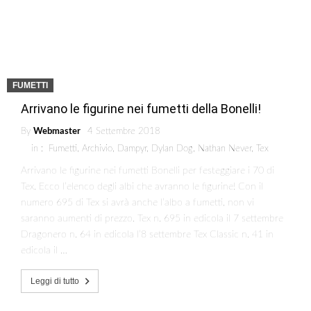
FUMETTI
Arrivano le figurine nei fumetti della Bonelli!
By
Webmaster
4 Settembre 2018
in :
Fumetti
,
Archivio
,
Dampyr
,
Dylan Dog
,
Nathan Never
,
Tex
Arrivano le figurine nei fumetti Bonelli per festeggiare i 70 di
Tex. Ecco l’elenco degli albi che avranno le figurine! Con il
numero 695 di Tex si avrà anche l’albo a fumetti, non vi
saranno aumenti di prezzo. Tex n. 695 in edicola il 7 settembre
Dragonero n. 64 in edicola l’8 settembre Tex Classic n. 41 in
edicola il …
Leggi di tutto