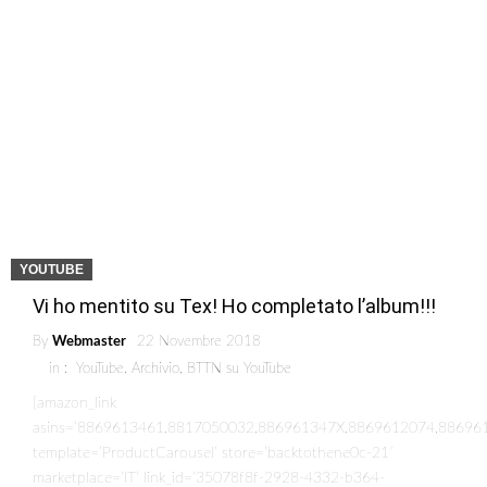
YOUTUBE
Vi ho mentito su Tex! Ho completato l’album!!!
By
Webmaster
22 Novembre 2018
in :
YouTube
,
Archivio
,
BTTN su YouTube
[amazon_link
asins=’8869613461,8817050032,886961347X,8869612074,886
template=’ProductCarousel’ store=’backtothene0c-21′
marketplace=’IT’ link_id=’35078f8f-2928-4332-b364-