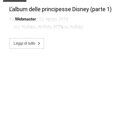
L’album delle principesse Disney (parte 1)
By
Webmaster
22 Agosto 2018
in :
YouTube
,
Archivio
,
BTTN su YouTube
Leggi di tutto