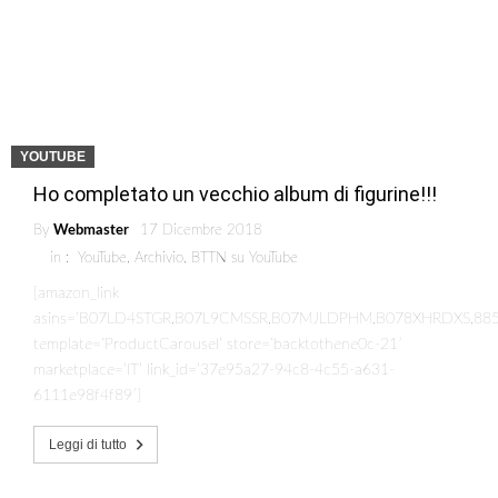
YOUTUBE
Ho completato un vecchio album di figurine!!!
By
Webmaster
17 Dicembre 2018
in :
YouTube
,
Archivio
,
BTTN su YouTube
[amazon_link
asins=’B07LD4STGR,B07L9CMSSR,B07MJLDPHM,B078XHRDXS,88
template=’ProductCarousel’ store=’backtothene0c-21′
marketplace=’IT’ link_id=’37e95a27-94c8-4c55-a631-
6111e98f4f89′]
Leggi di tutto