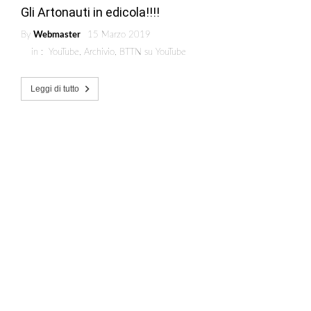
Gli Artonauti in edicola!!!!
By
Webmaster
15 Marzo 2019
in :
YouTube
,
Archivio
,
BTTN su YouTube
Leggi di tutto