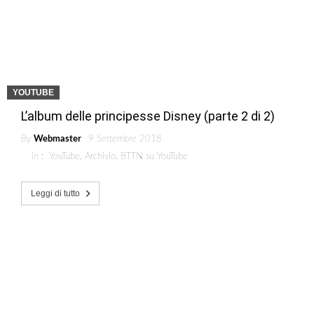
YOUTUBE
L’album delle principesse Disney (parte 2 di 2)
By
Webmaster
9 Settembre 2018
in :
YouTube
,
Archivio
,
BTTN su YouTube
Leggi di tutto