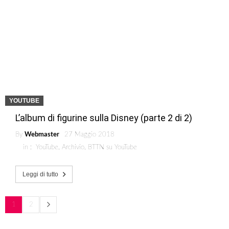
YOUTUBE
L’album di figurine sulla Disney (parte 2 di 2)
By
Webmaster
27 Maggio 2018
in :
YouTube
,
Archivio
,
BTTN su YouTube
Leggi di tutto
1
2