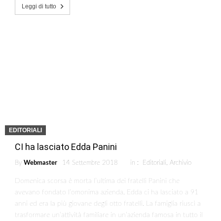
Leggi di tutto
EDITORIALI
CI ha lasciato Edda Panini
By
Webmaster
14 Settembre 2018
in :
Editoriali
,
Archivio
Domenica scorsa è morta l’ultima dei fratelli Panini che
avevano fondato l’omonima azienda. Edda ci ha lasciato a 91
anni ed era la più giovane degli otto fratelli. La famiglia riuscì a
trasformare un’attività familiare in un’azienda famosa in tutto il