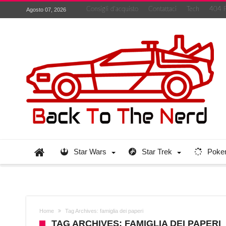
Consigli d’acquisto
Contattaci
Tech
404 
Agosto 07, 2026
Star Wars
Star Trek
Poke
Home
Tag Archives: famiglia dei paperi
TAG ARCHIVES: FAMIGLIA DEI PAPERI