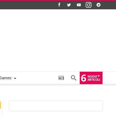
6
NUOVI
Games
ARTICOLI