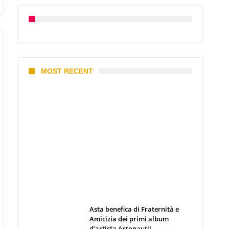
MOST RECENT
I 10 Classici Disney: tra record,
miti sfatati e segreti
d’animazione
Webmaster
19 Giugno 2026
Asta benefica di Fraternità e
Amicizia dei primi album
d’artista Artonauti!