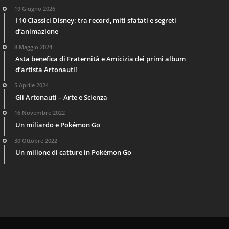
19 Giugno 2026
I 10 Classici Disney: tra record, miti sfatati e segreti
d’animazione
8 Maggio 2024
Asta benefica di Fraternità e Amicizia dei primi album
d’artista Artonauti!
5 Aprile 2024
Gli Artonauti – Arte e Scienza
16 Novembre 2022
Un miliardo e Pokémon Go
30 Ottobre 2022
Un milione di catture in Pokémon Go