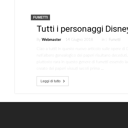
FUMETTI
Tutti i personaggi Disne
By
Webmaster
14 Giugno 2018
in :
Fumetti
Ciao a tutti! In questo nuovo articolo sulle opere di
nell’albero genealogico dei paperi risultano deceduti
piuttosto rara in questo genere di fumetti essendo la
creato dei paperi vissuti secoli prima …
Leggi di tutto