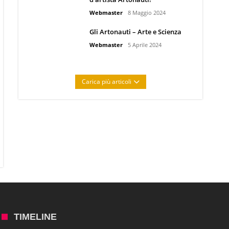
Webmaster
8 Maggio 2024
Gli Artonauti – Arte e Scienza
Webmaster
5 Aprile 2024
Carica più articoli
TIMELINE