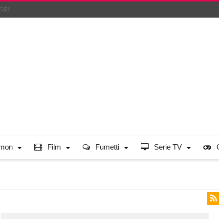
Page
mon
Film
Fumetti
Serie TV