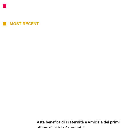
MOST RECENT
I 10 Classici Disney: tra record, miti sfatati
e segreti d’animazione
Asta benefica di Fraternità e Amicizia dei primi
album d’artista Artonauti!