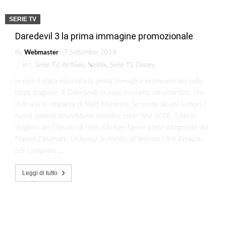
SERIE TV
Daredevil 3 la prima immagine promozionale
By
Webmaster
7 Settembre 2018
in :
Serie TV
,
Archivio
,
Netflix
,
Serie TV Disney
In rete è stata rilasciata la prima immagine promozionale sulla
terza stagione di Daredevil. In essa troviamo un volantino che
indica la scomparsa di Matt Murdock. Secondo alcuni rumors i
nuovi episodi dovrebbero esordire entro fine 2018. Tutte le
stagioni del Diavolo di Hells Kitchen fanno parte integrante del
Marvel Cinematic Universe. In fondo all’articolo i link Amazon
per comprare …
Leggi di tutto