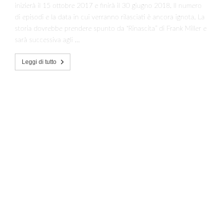
inizierà il 15 ottobre 2017 e finirà il 30 giugno 2018. Il numero
di episodi e la data in cui verranno rilasciati è ancora ignota. La
storia dovrebbe prendere spunto da “Rinascita” di Frank Miller e
sarà successiva agli …
Leggi di tutto