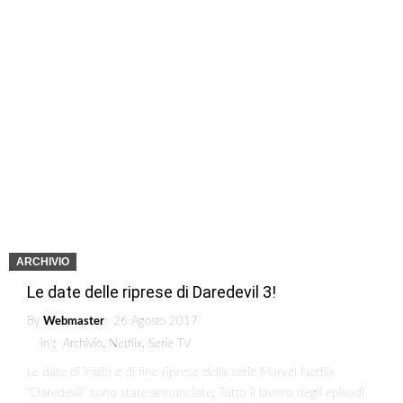
ARCHIVIO
Le date delle riprese di Daredevil 3!
By
Webmaster
26 Agosto 2017
in :
Archivio
,
Netflix
,
Serie TV
Le date di inizio e di fine riprese della serie Marvel Netflix
“Daredevil” sono state annunciate. Tutto il lavoro degli episodi