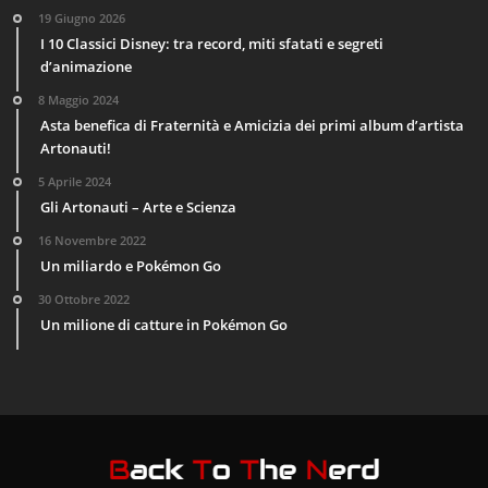
19 Giugno 2026
I 10 Classici Disney: tra record, miti sfatati e segreti
d’animazione
8 Maggio 2024
Asta benefica di Fraternità e Amicizia dei primi album d’artista
Artonauti!
5 Aprile 2024
Gli Artonauti – Arte e Scienza
16 Novembre 2022
Un miliardo e Pokémon Go
30 Ottobre 2022
Un milione di catture in Pokémon Go