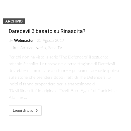
ARCHIVIO
Daredevil 3 basato su Rinascita?
By
Webmaster
23 Agosto 2017
in :
Archivio
,
Netflix
,
Serie TV
Per chi non ha visto la serie “The Defenders” il seguente
articolo è spoiler. Le riprese della terza stagione di Daredevil
dovrebbero cominciare a ottobre e possiamo fare delle ipotesi
sulla storia che prenderà dopo i fatti di The Defenders. Gli
indizi ci fanno propendere per la trasposizione di
“Devil:Rinascita” in originale “Devil: Born Again” di Frank Miller.
Alla fine …
Leggi di tutto