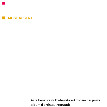
MOST RECENT
I 10 Classici Disney: tra record, miti sfatati
e segreti d’animazione
Asta benefica di Fraternità e Amicizia dei primi
album d’artista Artonauti!