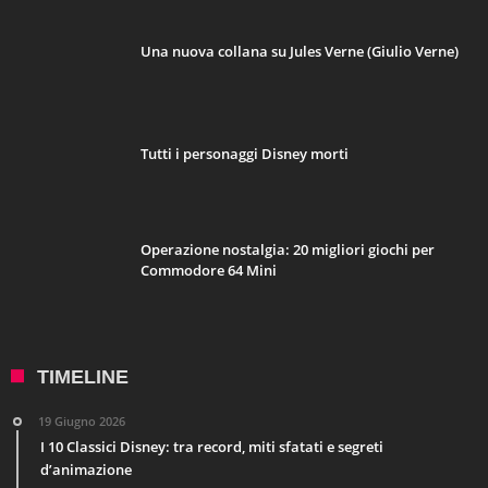
Una nuova collana su Jules Verne (Giulio Verne)
Tutti i personaggi Disney morti
Operazione nostalgia: 20 migliori giochi per
Commodore 64 Mini
TIMELINE
19 Giugno 2026
I 10 Classici Disney: tra record, miti sfatati e segreti
d’animazione