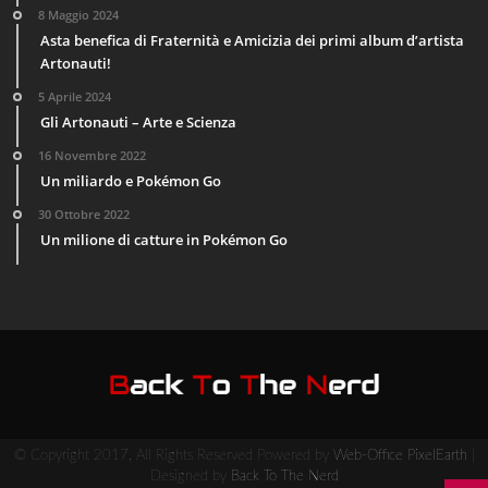
8 Maggio 2024
Asta benefica di Fraternità e Amicizia dei primi album d’artista
Artonauti!
5 Aprile 2024
Gli Artonauti – Arte e Scienza
16 Novembre 2022
Un miliardo e Pokémon Go
30 Ottobre 2022
Un milione di catture in Pokémon Go
© Copyright 2017, All Rights Reserved Powered by
Web-Office PixelEarth
|
Designed by
Back To The Nerd