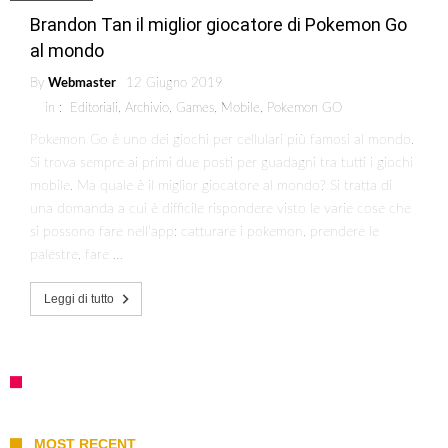
Brandon Tan il miglior giocatore di Pokemon Go
al mondo
By
Webmaster
12 Giugno 2019
in :
Editoriali
,
Archivio
,
Games
,
Mobile
,
Pokemon GO
Pokemon Go è uno dei giochi per cellulari più famosi al mondo.
Si trova sempre ai primi due posti per guadagni tra tutti i giochi
mobile. Ma quale è il miglior giocatore al mondo? Si tratta di
una domanda a cui è difficile rispondere visto le varie cose che
si possono fare nell’app: catturare i pokemon, prendere le
palestre, fare …
Leggi di tutto
MOST RECENT