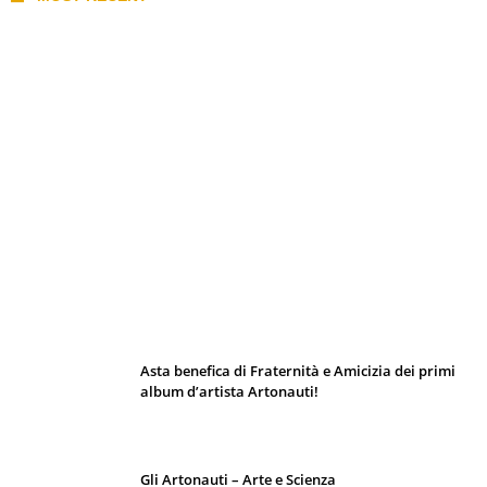
I 10 Classici Disney: tra record, miti sfatati
e segreti d’animazione
Asta benefica di Fraternità e Amicizia dei primi
album d’artista Artonauti!
Gli Artonauti – Arte e Scienza