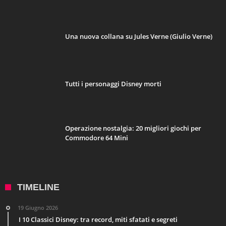
Asta benefica di Fraternità e Amicizia dei primi album d’artista
Artonauti!
5 Aprile 2024
Gli Artonauti – Arte e Scienza
16 Novembre 2022
Un miliardo e Pokémon Go
30 Ottobre 2022
Un milione di catture in Pokémon Go
© Copyright 2017, All Rights Reserved Powered by
Web-Office PixelEarth
|
Designed by
Back To The Nerd