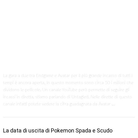
Durante il Pokemon Direct di oggi è stata ufficialmente svelata la data
di uscita di Pokemon Spada e Pokemon Scudo. I due nuovi giochi
usciranno in contemporanea mondiale il 15 novembre 2019. Si
potranno comprare sia singolarmente che in coppia in una custodia
dorata. Durante il video sono stati mostrati altri nuovi pokemon e i
due nuovi leggendari. Se volete …