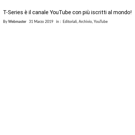
La battaglia a suon di iscritti in atto tra PewDiePie e T-Series pare
essere ormai giunta al termine, con quest’ultimo vincitore. Il canale
svedese che per anni ha detenuto il record per gli iscritti su YouTube è
stato sorpassato dal canale indiano da qualche giorno. Il distacco
attuale tra i due contendenti è ormai di 100 000 iscritti. Ma perché …
Terence Hill gli 80 anni di un mito
By
Webmaster
29 Marzo 2019
in :
Editoriali
,
Archivio