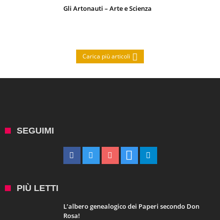
Una nuova collana su Jules Verne (Giulio Verne)
Tutti i personaggi Disney morti
Operazione nostalgia: 20 migliori giochi per
Commodore 64 Mini
TIMELINE
19 Giugno 2026
I 10 Classici Disney: tra record, miti sfatati e segreti
d’animazione
8 Maggio 2024