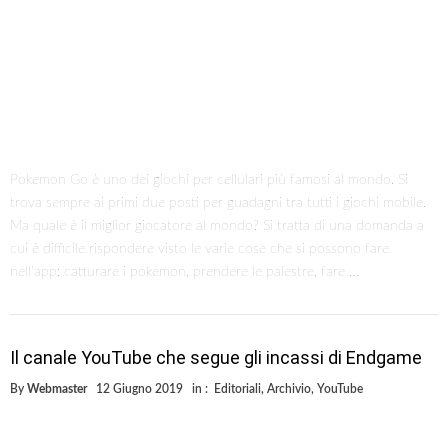
nell’app: catturare i pokemon, prendere le palestre, fare …
Il canale YouTube che segue gli incassi di Endgame
By
Webmaster
12 Giugno 2019
in :
Editoriali
,
Archivio
,
YouTube
La gara a due tra Endgame e Avatar per il più grande incasso di tutti i
tempi è ancora aperta. In questo momento sono circa 50 i milioni che
dividono le pellicole. Un canale YouTube però permette di seguire gli
incassi in diretta, stiamo parlando di Untagled. Nelle dirette di questo
canale infatti potete vedere la cifra guadagnata da Avatar …
La data di uscita di Pokemon Spada e Scudo
By
Webmaster
5 Giugno 2019
in :
Editoriali
,
Archivio
,
Pokemon GO