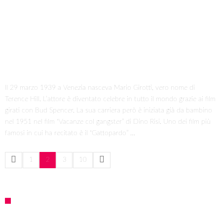
I 10 Classici Disney: tra record, miti sfatati
e segreti d’animazione
Asta benefica di Fraternità e Amicizia dei primi
album d’artista Artonauti!
Gli Artonauti – Arte e Scienza