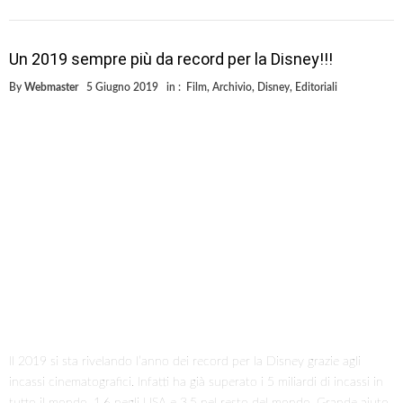
St3pny è un evasore?
By
Webmaster
29 Maggio 2019
in :
Editoriali
,
Archivio
,
YouTube
In queste ore su internet tutti parlano di Stefano Lepri. Lo youtuber
avrebbe evaso un milione di euro. Ma è davvero così? Partiamo subito