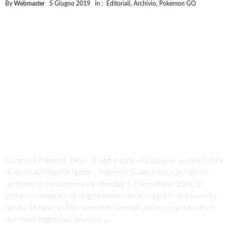
Un 2019 sempre più da record per la Disney!!!
By
Webmaster
5 Giugno 2019
in :
Film
,
Archivio
,
Disney
,
Editoriali
Il 2019 si sta rivelando l’anno dei record per la Disney grazie agli
incassi cinematografici. Infatti ha già superato i 5 miliardi di incassi in
tutto il mondo, 1,6 negli USA e 3,5 nel resto del mondo. Grande aiuto
è stato dato dalla pellicola Endgame che è ancora in corsa per battere
il record di Avatar. La casa di Topolino …