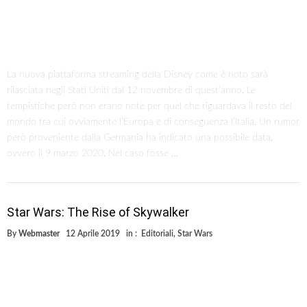
La notizia era nell’aria da tempo e i fan non sono stati delusi. Alla Star
Wars Celebration 2019 è stato rilasciato il primo trailer con il titolo
del nono episodio di Star Wars. The Rise of Skywalker ancora non ha
un titolo italiano, ma potrebbe essere “L’ascesa degli Skywalker”?
Durante la convention che ha attirato ben 70mila, un record, erano
presenti …
Tutto ciò che sappiamo su Disney+
By
Webmaster
12 Aprile 2019
in :
Film
,
Archivio
,
Editoriali
,
Star Wars