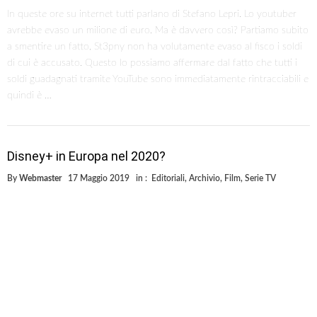
La nuova piattaforma streaming della Disney come è noto sarà
rilasciata negli Stati Uniti dal 12 novembre di quest’anno. Le
tempistiche però non erano note per quel che riguardava il resto del
mondo tra cui ovviamente l’Europa e di conseguenza l’Italia. Un rumor
però proveniente dalla Germania ha indicato una possibile data,
ovvero il 9 marzo 2020. Nel caso fosse …
Star Wars: The Rise of Skywalker
By
Webmaster
12 Aprile 2019
in :
Editoriali
,
Star Wars