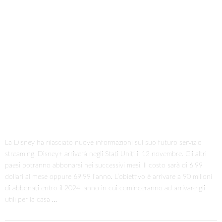
By
Webmaster
31 Marzo 2019
in :
Editoriali
,
Archivio
,
YouTube