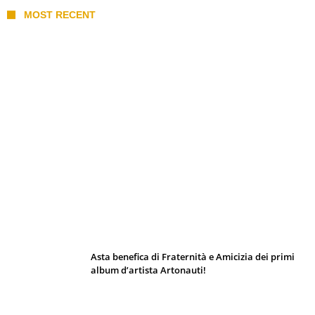
Carica più articoli
SEGUIMI
PIÙ LETTI
L’albero genealogico dei Paperi secondo Don
Rosa!