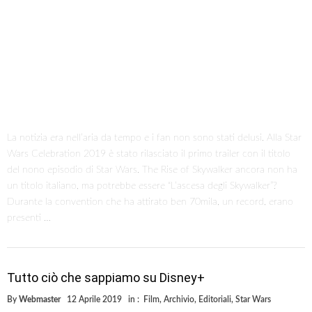
La Disney ha rilasciato nuove informazioni sul suo futuro servizio
streaming. Disney+ arriverà negli Stati Uniti il 12 novembre. Gli altri
paesi potranno abbonarsi nei successivi mesi. Il costo sarà di 6,99
dollari al mese oppure 69,99 l’anno. L’obiettivo è arrivare a 90 milioni
di abbonati entro il 2024, anno in cui cominceranno ad arrivare gli
utili per la casa …
T-Series è il canale YouTube con più iscritti al mondo!