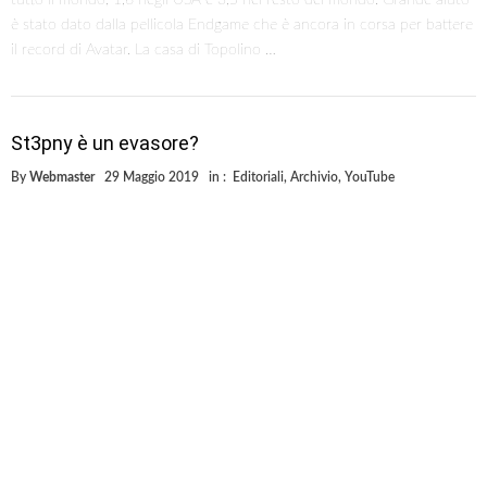
a smentire un fatto, St3pny non ha volutamente evaso al fisco i soldi
di cui è accusato. Questo lo possiamo affermare dal fatto che tutti i
soldi guadagnati tramite YouTube sono immediatamente rintracciabili e
quindi è …
Disney+ in Europa nel 2020?
By
Webmaster
17 Maggio 2019
in :
Editoriali
,
Archivio
,
Film
,
Serie TV