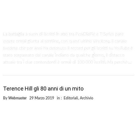
Il 29 marzo 1939 a Venezia nasceva Mario Girotti, vero nome di
Terence Hill. L’attore è diventato celebre in tutto il mondo grazie ai film
girati con Bud Spencer. La sua carriera però è iniziata già da bambino
nel 1951 nel film “Vacanze col gangster” di Dino Risi. Uno dei film più
famosi in cui ha recitato è il “Gattopardo” …
1
2
3
10
MOST RECENT